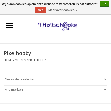
0 Artikelen - €0,00
Wij slaan cookies op om onze website te verbeteren. Is dat akkoord?
Ja
Nee
Meer over cookies »
Home
speelgoed
Pixelhobby
spellen
HOME
/
MERKEN
/
PIXELHOBBY
onderweg
schmink & make-up
hebbedingen
kinderkamer