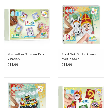
eten & drinken
knuffels
boeken
SALE
Medaillon Thema Box
Pixel Set Sinterklaas
- Pasen
met paard
Blogs
€11,99
€11,99
Merken