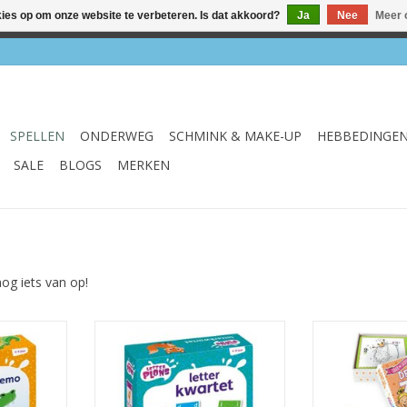
kies op om onze website te verbeteren. Is dat akkoord?
Ja
Nee
Meer 
el & webshop ✔ Gratis verzenden vanaf €75 ✔ Levertijd 1-3 we
SPELLEN
ONDERWEG
SCHMINK & MAKE-UP
HEBBEDINGE
SALE
BLOGS
MERKEN
nog iets van op!
termemo
Letterkwartet Letterplons
De Zoete Zusje
NKELWAGEN
TOEVOEGEN AAN WINKELWAGEN
TOEVOEGEN AA