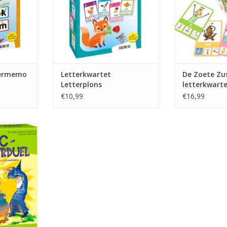
termemo
Letterkwartet
De Zoete Zu
Letterplons
letterkwart
€10,99
€16,99
el
NKELWAGEN