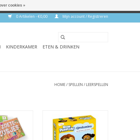
over cookies »
rkdagen
0 Artikelen - €0,00
Mijn account / Registreren
N
KINDERKAMER
ETEN & DRINKEN
HOME
/
SPELLEN
/
LEERSPELLEN
s letterkwartet
RomPompom Rijmdomino
N WINKELWAGEN
TOEVOEGEN AAN WINKELWAGEN