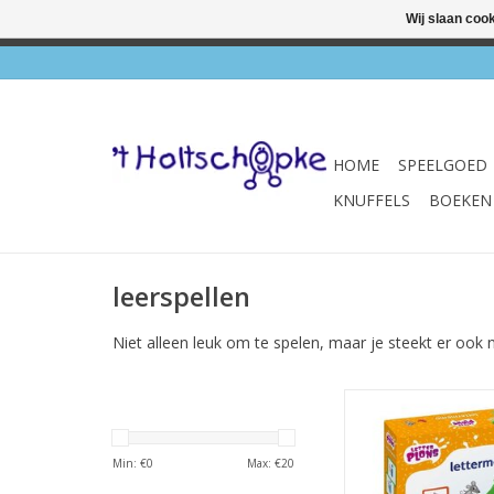
Wij slaan coo
✔ Wink
HOME
SPEELGOED
KNUFFELS
BOEKEN
leerspellen
Niet alleen leuk om te spelen, maar je steekt er ook 
Letterplons Let
TOEVOEGEN AAN WI
Min: €
0
Max: €
20