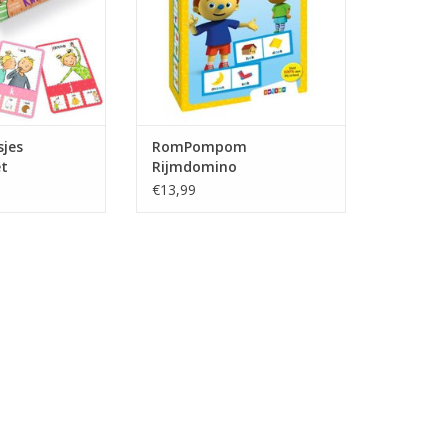
sjes
RomPompom
et
Rijmdomino
€13,99