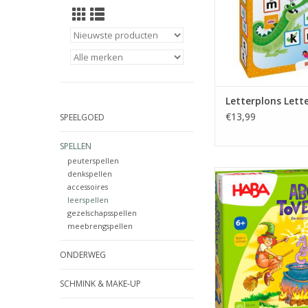
Letterplons Let
€13,99
SPEELGOED
SPELLEN
peuterspellen
Abc-Toverdu
denkspellen
accessoires
TOEVOEGEN AAN WI
leerspellen
gezelschapsspellen
meebrengspellen
ONDERWEG
SCHMINK & MAKE-UP