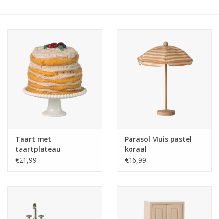
eten & drinken
knuffels
boeken
SALE
Blogs
Taart met
Parasol Muis pastel
taartplateau
koraal
Merken
€21,99
€16,99