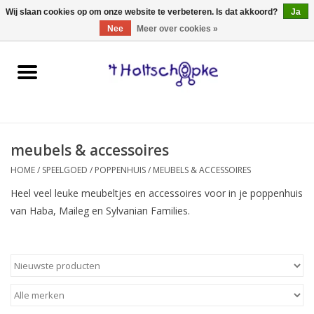
0 Artikelen - €0,00
Wij slaan cookies op om onze website te verbeteren. Is dat akkoord?
Ja
Nee
Meer over cookies »
Home
speelgoed
meubels & accessoires
spellen
HOME
/
SPEELGOED
/
POPPENHUIS
/
MEUBELS & ACCESSOIRES
onderweg
Heel veel leuke meubeltjes en accessoires voor in je poppenhuis
van Haba, Maileg en Sylvanian Families.
schmink & make-up
hebbedingen
kinderkamer