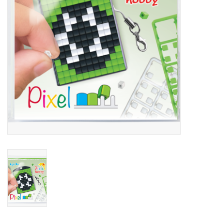
eten & drinken
knuffels
boeken
SALE
Blogs
Merken