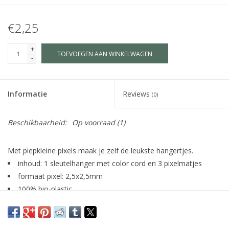
€2,25
+
TOEVOEGEN AAN WINKELWAGEN
-
Informatie
Reviews
(0)
Beschikbaarheid:
Op voorraad
(1)
Met piepkleine pixels maak je zelf de leukste hangertjes.
inhoud: 1 sleutelhanger met color cord en 3 pixelmatjes
formaat pixel: 2,5x2,5mm
100% bio-plastic
geschikt voor kinderen vanaf 6 jaar