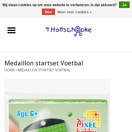
0 Artikelen - €0,00
Wij slaan cookies op om onze website te verbeteren. Is dat akkoord?
Ja
Nee
Meer over cookies »
Home
speelgoed
Medaillon startset Voetbal
spellen
HOME
/
MEDAILLON STARTSET VOETBAL
onderweg
schmink & make-up
hebbedingen
kinderkamer