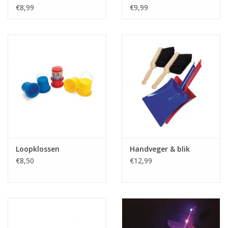
waterballen
€8,99
€9,99
Loopklossen
Handveger & blik
€8,50
€12,99