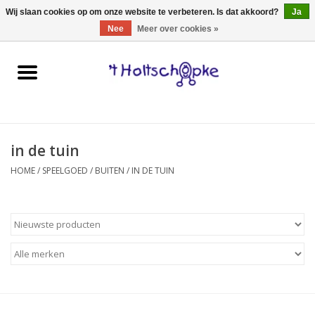
0 Artikelen - €0,00
Wij slaan cookies op om onze website te verbeteren. Is dat akkoord?
Ja
Nee
Meer over cookies »
Home
speelgoed
in de tuin
spellen
HOME
/
SPEELGOED
/
BUITEN
/
IN DE TUIN
onderweg
schmink & make-up
hebbedingen
kinderkamer