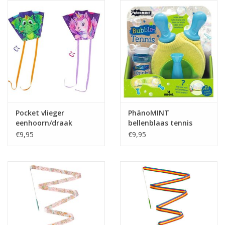
eten & drinken
knuffels
boeken
SALE
Pocket vlieger
PhänoMINT
eenhoorn/draak
bellenblaas tennis
Blogs
€9,95
€9,95
Merken