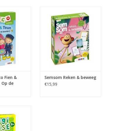
o Fien & Teun
Semsom Reken & beweeg
de boerderij
TOEVOEGEN AAN WINKELWAGEN
N WINKELWAGEN
o Fien &
Semsom Reken & beweeg
 Op de
€15,99
tbreidingsset
sessen
N WINKELWAGEN