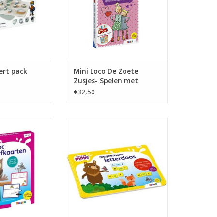
ert pack
Mini Loco De Zoete
Zusjes- Spelen met
letters en woorden
€32,50
Pakket
rten Letterplons
Magnetische letterdoos
Letterplons
N WINKELWAGEN
TOEVOEGEN AAN WINKELWAGEN