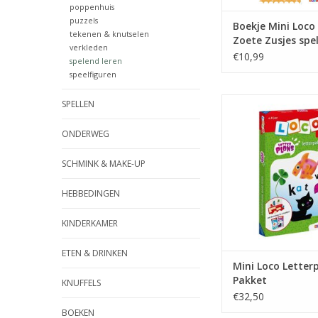
poppenhuis
puzzels
Boekje Mini Loco
tekenen & knutselen
Zoete Zusjes spe
verkleden
woorden
€10,99
spelend leren
speelfiguren
Mini Loco Letterplo
SPELLEN
TOEVOEGEN AAN WI
ONDERWEG
SCHMINK & MAKE-UP
HEBBEDINGEN
KINDERKAMER
ETEN & DRINKEN
Mini Loco Letter
Pakket
KNUFFELS
€32,50
BOEKEN