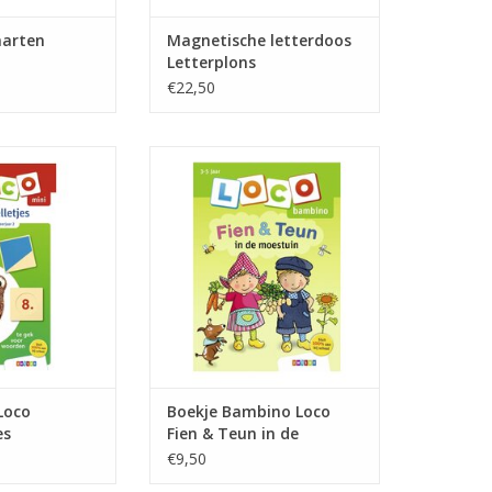
aarten
Magnetische letterdoos
Letterplons
€22,50
o Taalspelletjes
Boekje Bambino Loco Fien &
Teun in de moestuin
N WINKELWAGEN
TOEVOEGEN AAN WINKELWAGEN
Loco
Boekje Bambino Loco
es
Fien & Teun in de
moestuin
€9,50