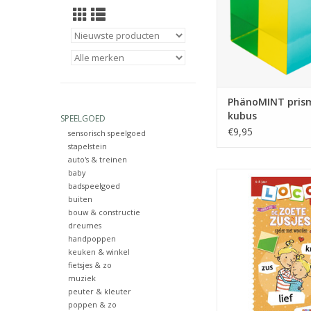
PhänoMINT pris
kubus
SPEELGOED
€9,95
sensorisch speelgoed
stapelstein
auto's & treinen
baby
Boekje Mini Loco 
badspeelgoed
Zusjes spelen met
buiten
TOEVOEGEN AAN WI
bouw & constructie
dreumes
handpoppen
keuken & winkel
fietsjes & zo
muziek
peuter & kleuter
poppen & zo