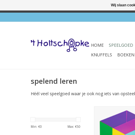
Wij slaan coo
✔ Wink
HOME
SPEELGOED
KNUFFELS
BOEKEN
spelend leren
Héél veel speelgoed waar je ook nog iets van opsteek
PhänoMINT prism
TOEVOEGEN AAN WI
Min: €
0
Max: €
50