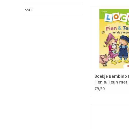
Boekje Bambino Lo
SALE
Teun met de di
TOEVOEGEN AAN WI
Boekje Bambino 
Fien & Teun met
dieren
€9,50
CO2-raket
TOEVOEGEN AAN WI