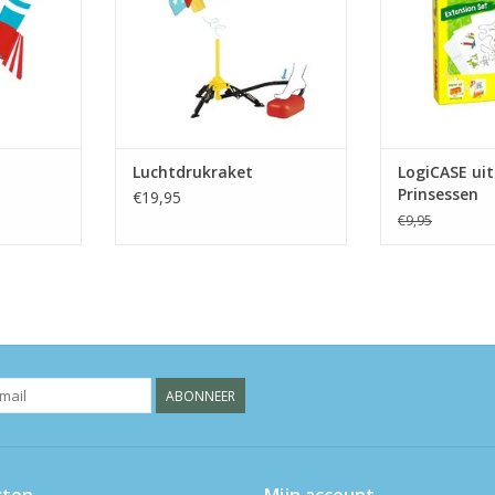
Luchtdrukraket
LogiCASE uit
Prinsessen
€19,95
€9,95
ABONNEER
cten
Mijn account