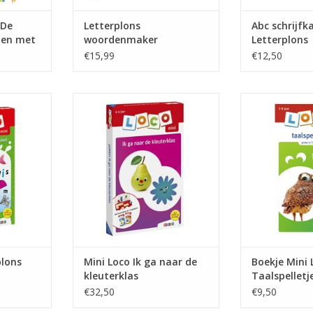
 De
Letterplons
Abc schrijfk
len met
woordenmaker
Letterplons
€15,99
€12,50
ns Pakket
Mini Loco Ik ga naar de
Boekje Mini Loc
kleuterklas
NKELWAGEN
TOEVOEGEN AA
TOEVOEGEN AAN WINKELWAGEN
plons
Mini Loco Ik ga naar de
Boekje Mini 
kleuterklas
Taalspelletj
€32,50
€9,50