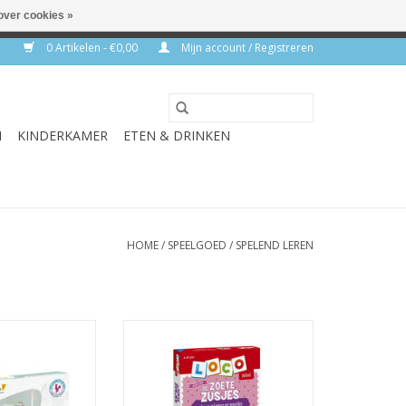
over cookies »
rkdagen
0 Artikelen - €0,00
Mijn account / Registreren
N
KINDERKAMER
ETEN & DRINKEN
HOME
/
SPEELGOED
/
SPELEND LEREN
Expert pack
Mini Loco De Zoete Zusjes-
Spelen met letters en woorden
N WINKELWAGEN
Pakket
TOEVOEGEN AAN WINKELWAGEN