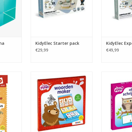
ma
KidyElec Starter pack
KidyElec Exp
€29,99
€49,99
De Zoete
Letterplons woordenmaker
Abc schrijfkaa
 woorden
TOEVOEGEN AAN WINKELWAGEN
TOEVOEGEN AA
NKELWAGEN