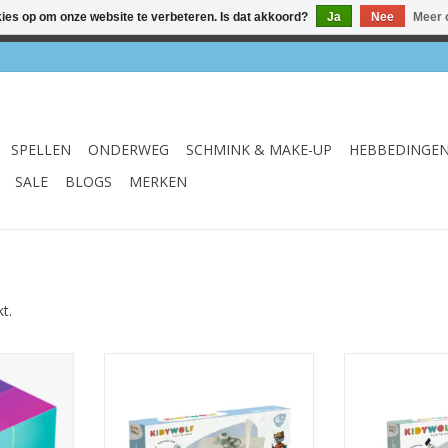
kies op om onze website te verbeteren. Is dat akkoord?
Ja
Nee
Meer 
el & webshop ✔ Gratis verzenden vanaf €75 ✔ Levertijd 1-3 we
SPELLEN
ONDERWEG
SCHMINK & MAKE-UP
HEBBEDINGE
SALE
BLOGS
MERKEN
t.
a kubus
KidyElec Starter pack
KidyElec 
NKELWAGEN
TOEVOEGEN AAN WINKELWAGEN
TOEVOEGEN AA