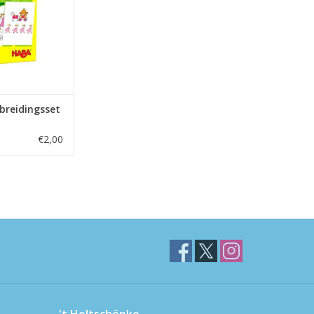
breidingsset
€2,00
't Holtschöpke