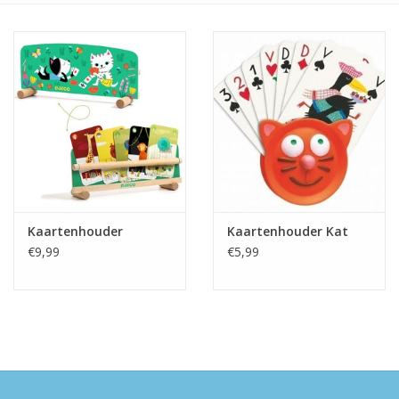
eten & drinken
knuffels
boeken
SALE
Kaartenhouder
Kaartenhouder Kat
Blogs
€9,99
€5,99
Merken