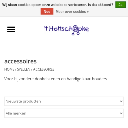
0 Artikelen - €0,00
Wij slaan cookies op om onze website te verbeteren. Is dat akkoord?
Ja
Nee
Meer over cookies »
Home
speelgoed
accessoires
spellen
HOME
/
SPELLEN
/
ACCESSOIRES
onderweg
Voor bijzondere dobbelstenen en handige kaarthouders.
schmink & make-up
hebbedingen
kinderkamer