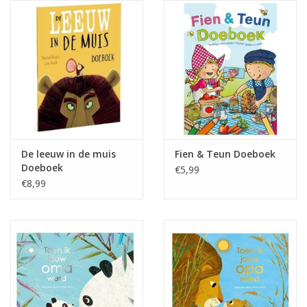
eten & drinken
knuffels
boeken
SALE
De leeuw in de muis
Fien & Teun Doeboek
Doeboek
€5,99
Blogs
€8,99
Merken