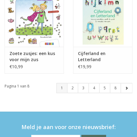
Zoete zusjes: een kus
Cijferland en
voor mijn zus
Letterland
€10,99
€19,99
Pagina 1 van 8
1
2
3
4
5
8
Meld je aan voor onze nieuwsbrief: