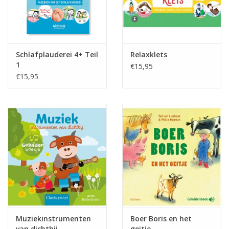
Schlafplauderei 4+ Teil
Relaxklets
1
€15,95
€15,95
Muziekinstrumenten
Boer Boris en het
van dichtbij
geitje