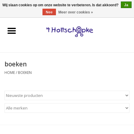
0 Artikelen - €0,00
Wij slaan cookies op om onze website te verbeteren. Is dat akkoord?
Ja
Nee
Meer over cookies »
Home
speelgoed
boeken
spellen
HOME
/
BOEKEN
onderweg
schmink & make-up
hebbedingen
kinderkamer