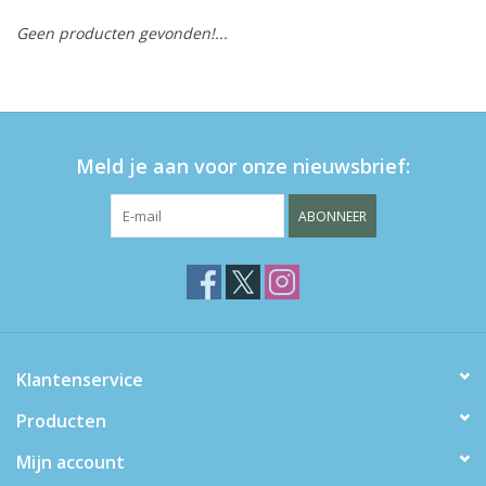
Geen producten gevonden!...
eten & drinken
knuffels
Meld je aan voor onze nieuwsbrief:
boeken
ABONNEER
SALE
Blogs
Merken
Klantenservice
Producten
Mijn account