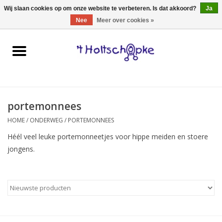
0 Artikelen - €0,00
Wij slaan cookies op om onze website te verbeteren. Is dat akkoord?
Ja
Nee
Meer over cookies »
Home
speelgoed
portemonnees
spellen
HOME
/
ONDERWEG
/
PORTEMONNEES
onderweg
Héél veel leuke portemonneetjes voor hippe meiden en stoere
jongens.
schmink & make-up
hebbedingen
kinderkamer