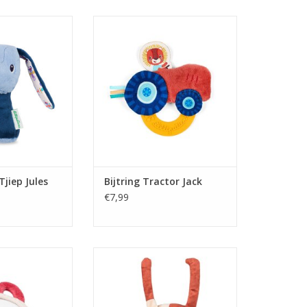
Tjiep Jules
Bijtring Tractor Jack
N WINKELWAGEN
TOEVOEGEN AAN WINKELWAGEN
jiep Jules
Bijtring Tractor Jack
€7,99
spiegel Lena
Hanger Elvis houdt zich vast
N WINKELWAGEN
TOEVOEGEN AAN WINKELWAGEN