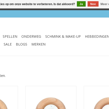
kies op om onze website te verbeteren. Is dat akkoord?
Ja
Nee
Meer 
el & webshop ✔ Gratis verzenden vanaf €75 ✔ Levertijd 1-3 we
SPELLEN
ONDERWEG
SCHMINK & MAKE-UP
HEBBEDINGE
SALE
BLOGS
MERKEN
ten.
piegel
Sensory Donut Calm Turquoise
Sensory Don
NKELWAGEN
TOEVOEGEN AAN WINKELWAGEN
TOEVOEGEN AA