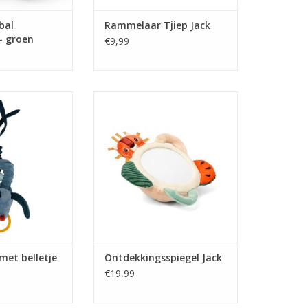
bal
Rammelaar Tjiep Jack
- groen
€9,99
 belletje Jules
Ontdekkingsspiegel Jack
N WINKELWAGEN
TOEVOEGEN AAN WINKELWAGEN
et belletje
Ontdekkingsspiegel Jack
€19,99