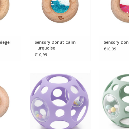
iegel
Sensory Donut Calm
Sensory Don
Turquoise
€10,99
€10,99
lm Blue
Sensorische bal Rammelaar - lila
Sensorische b
gr
NKELWAGEN
TOEVOEGEN AAN WINKELWAGEN
TOEVOEGEN AA