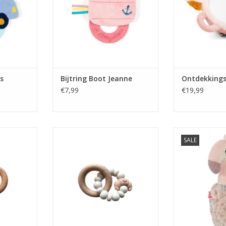
es
Bijtring Boot Jeanne
Ontdekkings
€7,99
€19,99
ar Brown
Bijtring Chewie Croissant Linnen
Rammelaar F
SALE
NKELWAGEN
TOEVOEGEN AAN WINKELWAGEN
TOEVOEGEN AA