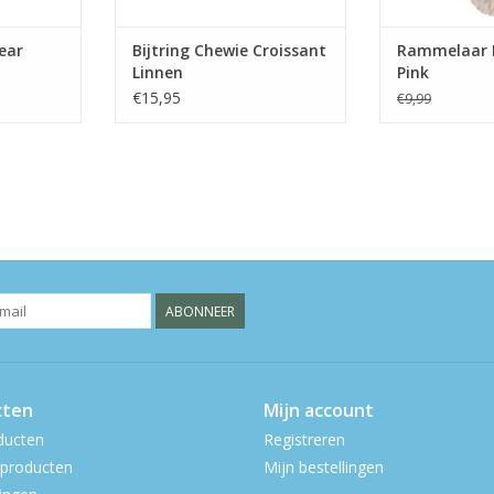
ear
Bijtring Chewie Croissant
Rammelaar 
Linnen
Pink
€15,95
€9,99
ABONNEER
cten
Mijn account
ducten
Registreren
producten
Mijn bestellingen