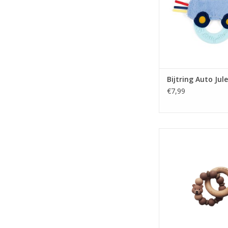
Bijtring Auto Jul
€7,99
Bijtring Chewie Be
TOEVOEGEN AAN WI