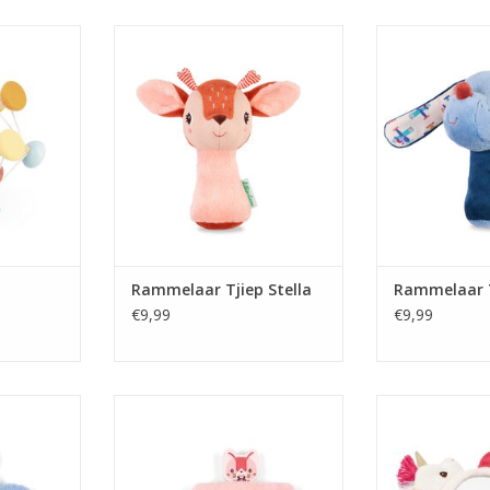
bal
Rammelaar Tjiep Stella
Rammelaar 
NKELWAGEN
TOEVOEGEN AAN WINKELWAGEN
TOEVOEGEN AA
Rammelaar Tjiep Stella
Rammelaar T
€9,99
€9,99
ules
Bijtring Boot Jeanne
Ontdekkings
NKELWAGEN
TOEVOEGEN AAN WINKELWAGEN
TOEVOEGEN AA