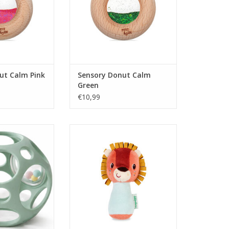
ut Calm Pink
Sensory Donut Calm
Green
€10,99
al Rammelaar -
Rammelaar Tjiep Jack
oen
TOEVOEGEN AAN WINKELWAGEN
N WINKELWAGEN