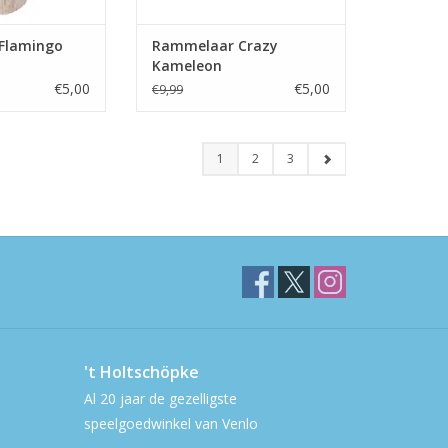
Flamingo
Rammelaar Crazy
Kameleon
€5,00
€5,00
€9,99
1
2
3
't Holtschöpke
Al 20 jaar de gezelligste
speelgoedwinkel van Venlo