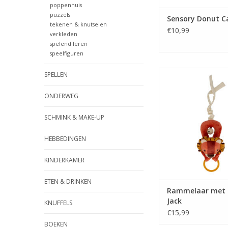
poppenhuis
puzzels
Sensory Donut C
tekenen & knutselen
€10,99
verkleden
spelend leren
speelfiguren
Rammelaar met bell
SPELLEN
TOEVOEGEN AAN WI
ONDERWEG
SCHMINK & MAKE-UP
HEBBEDINGEN
KINDERKAMER
ETEN & DRINKEN
Rammelaar met b
Jack
KNUFFELS
€15,99
BOEKEN