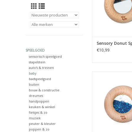
Sensory Donut Sp
€10,99
SPEELGOED
sensorisch speelgoed
stapelstein
auto's & treinen
baby
Sensory Donut Ca
badspeelgoed
TOEVOEGEN AAN WI
buiten
bouw & constructie
dreumes
handpoppen
keuken & winkel
fietsjes & zo
muziek
peuter & kleuter
poppen & zo