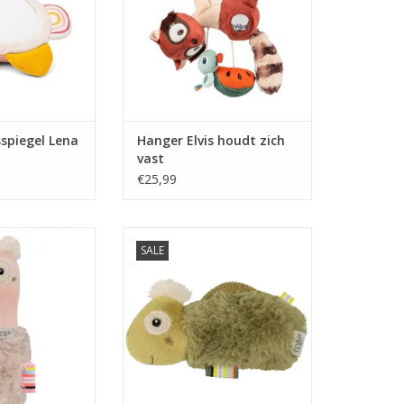
spiegel Lena
Hanger Elvis houdt zich
vast
€25,99
lamingo Pink
Rammelaar Crazy Kameleon
SALE
N WINKELWAGEN
TOEVOEGEN AAN WINKELWAGEN