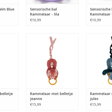
alm Blue
Sensorische bal
Sensorische 
Rammelaar - lila
Rammelaar 
€10,99
€10,99
etje Jack
Rammelaar met belletje Jeanne
Rammelaar met
NKELWAGEN
TOEVOEGEN AAN WINKELWAGEN
TOEVOEGEN AA
elletje
Rammelaar met belletje
Rammelaar m
Jeanne
Jules
€15,99
€15,99