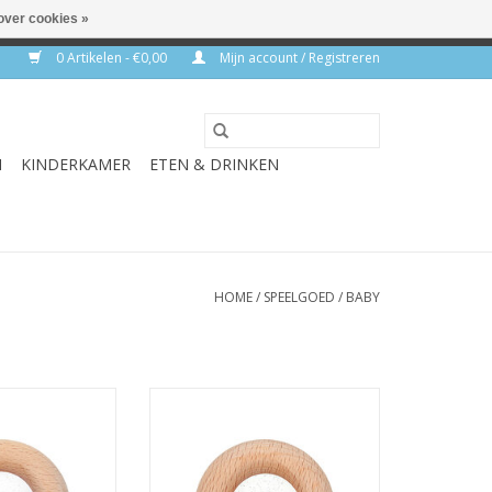
over cookies »
rkdagen
0 Artikelen - €0,00
Mijn account / Registreren
N
KINDERKAMER
ETEN & DRINKEN
HOME
/
SPEELGOED
/
BABY
ut Calm Pink
Sensory Donut Calm Green
N WINKELWAGEN
TOEVOEGEN AAN WINKELWAGEN