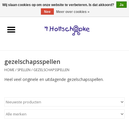
0 Artikelen - €0,00
Wij slaan cookies op om onze website te verbeteren. Is dat akkoord?
Ja
Nee
Meer over cookies »
Home
speelgoed
gezelschapsspellen
spellen
HOME
/
SPELLEN
/
GEZELSCHAPSSPELLEN
onderweg
Heel veel originele en uitdagende gezelschapsspellen.
schmink & make-up
hebbedingen
kinderkamer