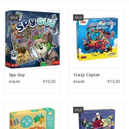
eten & drinken
SALE
SALE
knuffels
boeken
SALE
Spy Guy
Crazy Copter
Blogs
€10,00
€13,00
€18,99
€24,99
Merken
SALE