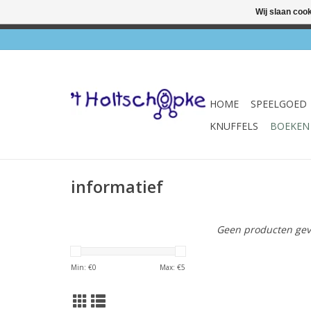
Wij slaan coo
✔ Wink
HOME
SPEELGOED
KNUFFELS
BOEKEN
informatief
Geen producten gev
Min: €
0
Max: €
5