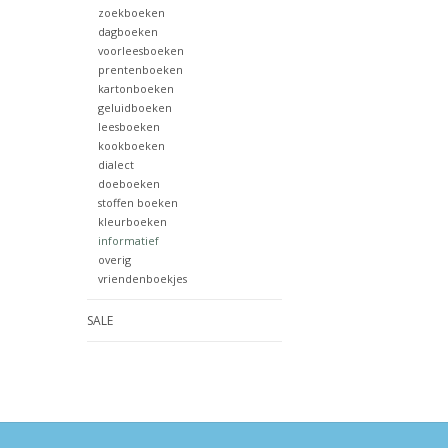
zoekboeken
dagboeken
voorleesboeken
prentenboeken
kartonboeken
geluidboeken
leesboeken
kookboeken
dialect
doeboeken
stoffen boeken
kleurboeken
informatief
overig
vriendenboekjes
SALE