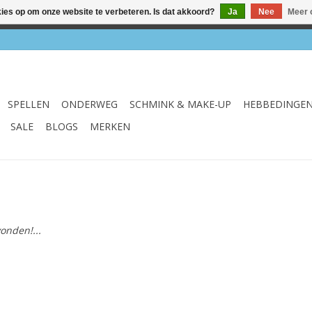
kies op om onze website te verbeteren. Is dat akkoord?
Ja
Nee
Meer 
el & webshop ✔ Gratis verzenden vanaf €75 ✔ Levertijd 1-3 we
SPELLEN
ONDERWEG
SCHMINK & MAKE-UP
HEBBEDINGE
SALE
BLOGS
MERKEN
onden!...