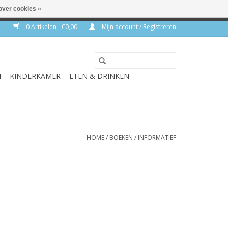
over cookies »
rkdagen
0 Artikelen - €0,00
Mijn account / Registreren
N
KINDERKAMER
ETEN & DRINKEN
HOME
/
BOEKEN
/
INFORMATIEF