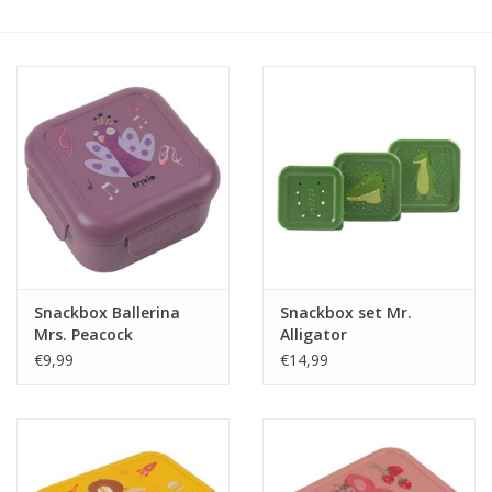
eten & drinken
knuffels
boeken
SALE
Blogs
Snackbox Ballerina
Snackbox set Mr.
Mrs. Peacock
Alligator
Merken
€9,99
€14,99