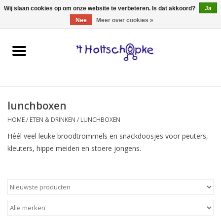
0 Artikelen - €0,00
Wij slaan cookies op om onze website te verbeteren. Is dat akkoord?
Ja
Nee
Meer over cookies »
Home
speelgoed
lunchboxen
spellen
HOME
/
ETEN & DRINKEN
/
LUNCHBOXEN
onderweg
Héél veel leuke broodtrommels en snackdoosjes voor peuters,
kleuters, hippe meiden en stoere jongens.
schmink & make-up
hebbedingen
kinderkamer