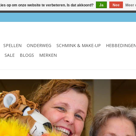
kies op om onze website te verbeteren. Is dat akkoord?
Ja
Nee
Meer 
el & webshop ✔ Gratis verzenden vanaf €75 ✔ Levertijd 1-3 we
SPELLEN
ONDERWEG
SCHMINK & MAKE-UP
HEBBEDINGE
SALE
BLOGS
MERKEN