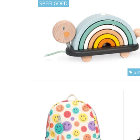
SPEELGOED
24
Rugzak Smiley
TOEVOEGEN AAN WINKELWAGEN
TO