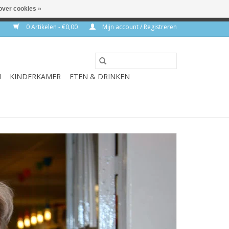
over cookies »
rkdagen
0 Artikelen - €0,00
Mijn account / Registreren
N
KINDERKAMER
ETEN & DRINKEN