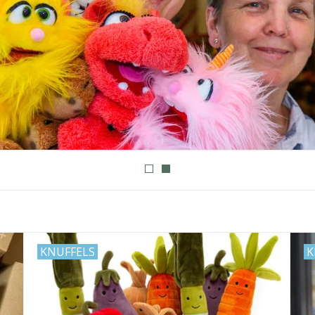
KNUFFELS
K