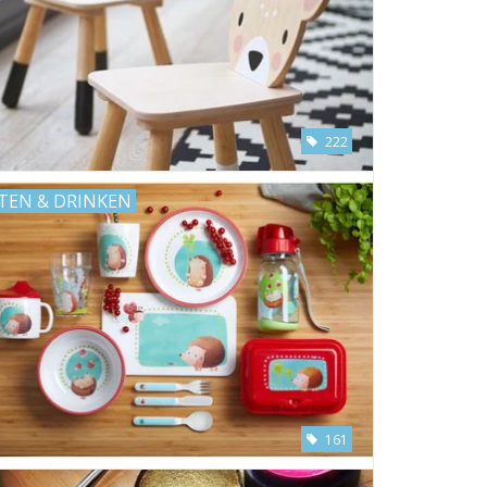
222
TEN & DRINKEN
161