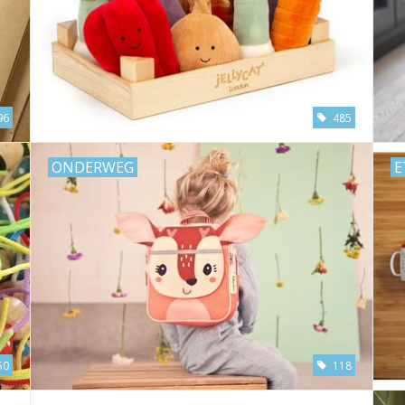
96
485
ONDERWEG
E
50
118