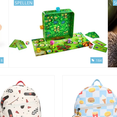
SPELLEN
S
18
184
Rugzak Skateboard
Rugzak Fastfood
EVOEGEN AAN WINKELWAGEN
TOEVOEGEN AAN WINKELWA