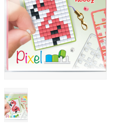
eten & drinken
knuffels
boeken
SALE
Blogs
Merken