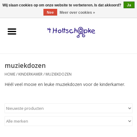
0 Artikelen - €0,00
Wij slaan cookies op om onze website te verbeteren. Is dat akkoord?
Ja
Nee
Meer over cookies »
Home
speelgoed
muziekdozen
spellen
HOME
/
KINDERKAMER
/
MUZIEKDOZEN
onderweg
Héél veel mooie en leuke muziekdozen voor de kinderkamer.
schmink & make-up
hebbedingen
kinderkamer