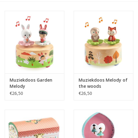
eten & drinken
knuffels
boeken
SALE
Muziekdoos Garden
Muziekdoos Melody of
Blogs
Melody
the woods
€26,50
€26,50
Merken