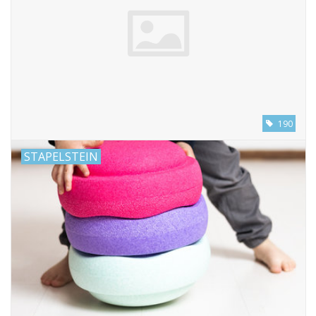
eten & drinken
knuffels
boeken
190
SALE
STAPELSTEIN
Blogs
Merken