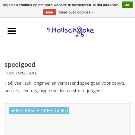
0 Artikelen - €0,00
Wij slaan cookies op om onze website te verbeteren. Is dat akkoord?
Ja
Nee
Meer over cookies »
Home
speelgoed
speelgoed
spellen
HOME
/
SPEELGOED
onderweg
Héél veel leuk, origineel en verrassend speelgoed voor baby's,
peuters, kleuters, hippe meiden en stoere jongens.
schmink & make-up
SENSORISCH SPEELGOED
hebbedingen
kinderkamer