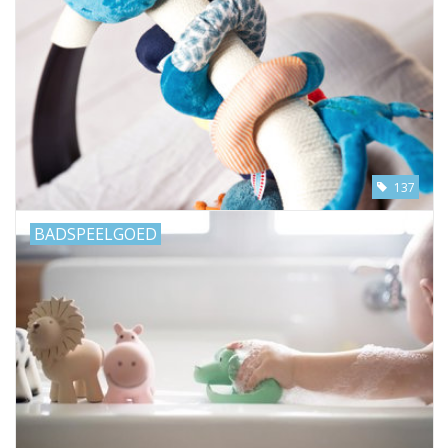
137
BADSPEELGOED