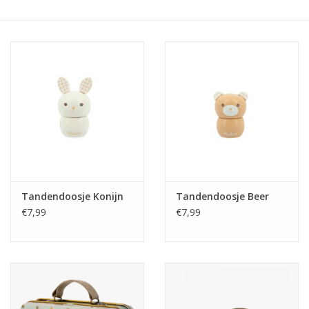
eten & drinken
knuffels
boeken
SALE
Blogs
Tandendoosje Konijn
Tandendoosje Beer
€7,99
€7,99
Merken