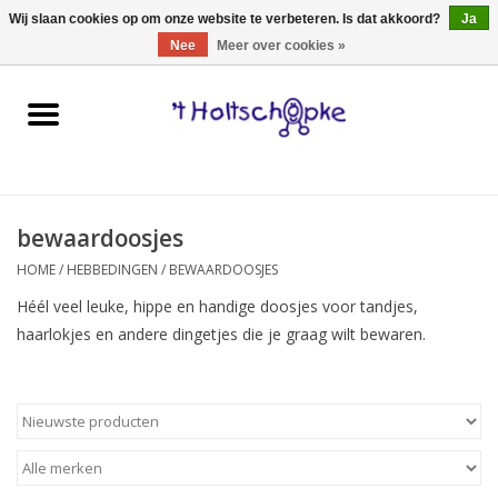
0 Artikelen - €0,00
Wij slaan cookies op om onze website te verbeteren. Is dat akkoord?
Ja
Nee
Meer over cookies »
Home
speelgoed
bewaardoosjes
spellen
HOME
/
HEBBEDINGEN
/
BEWAARDOOSJES
onderweg
Héél veel leuke, hippe en handige doosjes voor tandjes,
haarlokjes en andere dingetjes die je graag wilt bewaren.
schmink & make-up
hebbedingen
kinderkamer