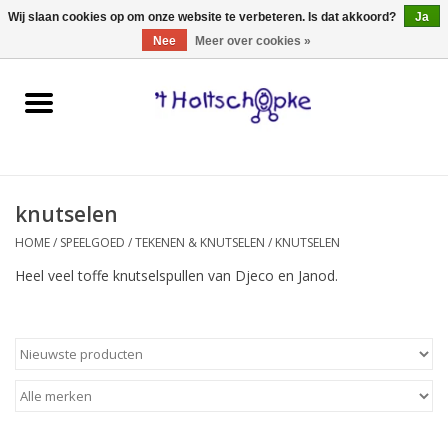
0 Artikelen - €0,00
Wij slaan cookies op om onze website te verbeteren. Is dat akkoord?
Ja
Nee
Meer over cookies »
Home
speelgoed
knutselen
spellen
HOME
/
SPEELGOED
/
TEKENEN & KNUTSELEN
/
KNUTSELEN
onderweg
Heel veel toffe knutselspullen van Djeco en Janod.
schmink & make-up
hebbedingen
kinderkamer