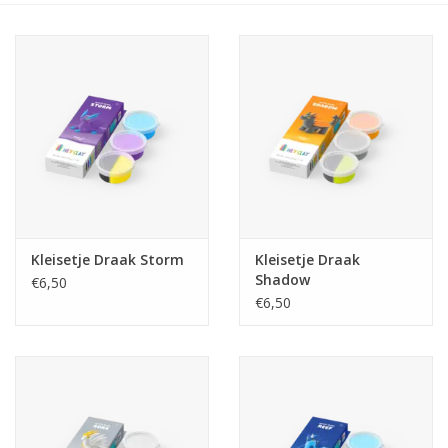
eten & drinken
knuffels
boeken
SALE
Kleisetje Draak Storm
Kleisetje Draak
Blogs
Shadow
€6,50
€6,50
Merken