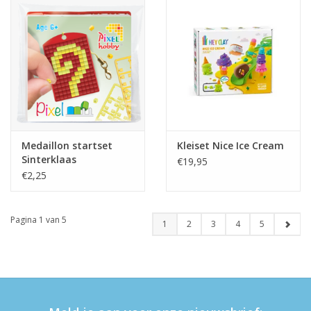
Medaillon startset
Kleiset Nice Ice Cream
Sinterklaas
€19,95
€2,25
Pagina 1 van 5
1
2
3
4
5