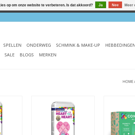
kies op om onze website te verbeteren. Is dat akkoord?
Ja
Nee
Meer 
el & webshop ✔ Gratis verzenden vanaf €75 ✔ Levertijd 1-3 we
SPELLEN
ONDERWEG
SCHMINK & MAKE-UP
HEBBEDINGE
SALE
BLOGS
MERKEN
HOME
et Spring
Micro Mags Travel Set Heart to
Rainbow Creat
Heart
TOEVOEGEN AA
NKELWAGEN
TOEVOEGEN AAN WINKELWAGEN