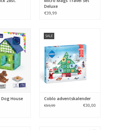
ack 28st.
Micro Mags Travel Set
Deluxe
€39,99
s Dog House
Coblo adventskalender
SALE
N WINKELWAGEN
TOEVOEGEN AAN WINKELWAGEN
 Dog House
Coblo adventskalender
€30,00
€59,99
astel 100
Magna-Tiles Car expansion