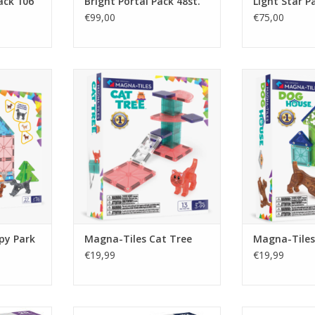
ack 106
Bright Portal Pack 48st.
Light Star P
€99,00
€75,00
y Park
Magna-Tiles Cat Tree
Magna-Tile
NKELWAGEN
TOEVOEGEN AAN WINKELWAGEN
TOEVOEGEN AA
py Park
Magna-Tiles Cat Tree
Magna-Tiles
€19,99
€19,99
stle
Magna-Tiles Space
Coblo P