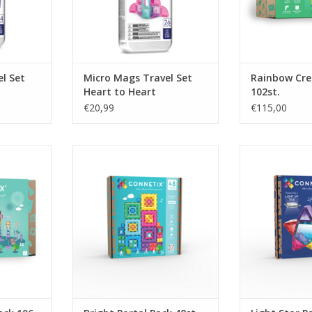
l Set
Micro Mags Travel Set
Rainbow Cre
Heart to Heart
102st.
€20,99
€115,00
k 106 pc
Bright Portal Pack 48st.
Light Star
NKELWAGEN
TOEVOEGEN AAN WINKELWAGEN
TOEVOEGEN AA