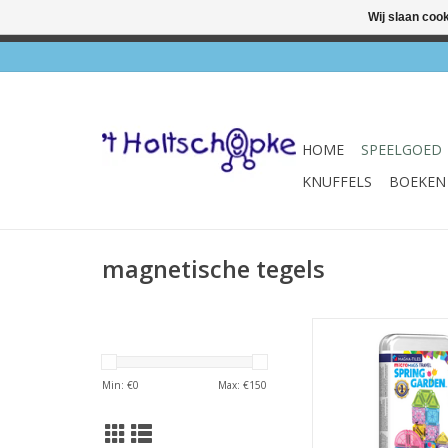
Wij slaan coo
✔ Wink
HOME
SPEELGOED
KNUFFELS
BOEKEN
magnetische tegels
Micro Mags Travel S
Garden
TOEVOEGEN AAN WI
Min: €
0
Max: €
150