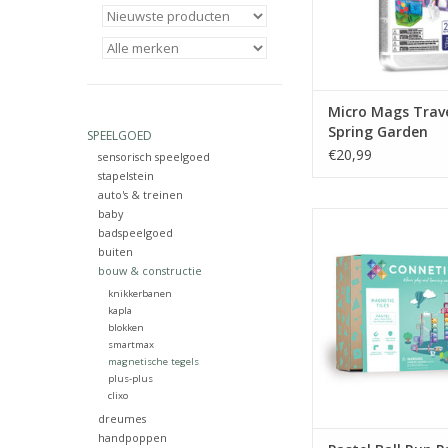
Micro Mags Trave
Spring Garden
SPEELGOED
€20,99
sensorisch speelgoed
stapelstein
auto's & treinen
baby
Pastel Ball Run Pac
badspeelgoed
TOEVOEGEN AAN WI
buiten
bouw & constructie
knikkerbanen
kapla
blokken
smartmax
magnetische tegels
plus-plus
clixo
dreumes
handpoppen