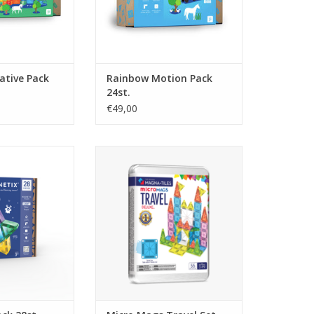
ative Pack
Rainbow Motion Pack
24st.
€49,00
 Pack 28st.
Micro Mags Travel Set Deluxe
N WINKELWAGEN
TOEVOEGEN AAN WINKELWAGEN