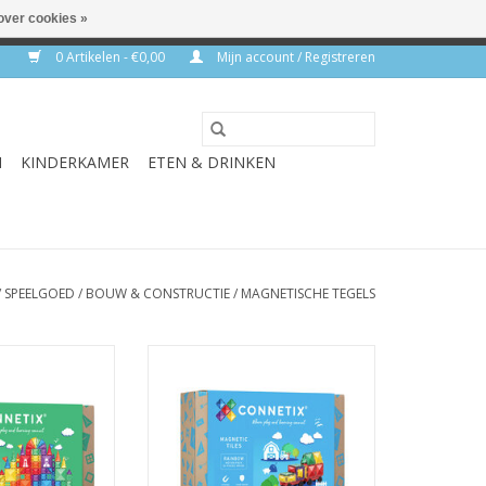
over cookies »
rkdagen
0 Artikelen - €0,00
Mijn account / Registreren
N
KINDERKAMER
ETEN & DRINKEN
/
SPEELGOED
/
BOUW & CONSTRUCTIE
/
MAGNETISCHE TEGELS
ive Pack 102st.
Rainbow Motion Pack 24st.
N WINKELWAGEN
TOEVOEGEN AAN WINKELWAGEN