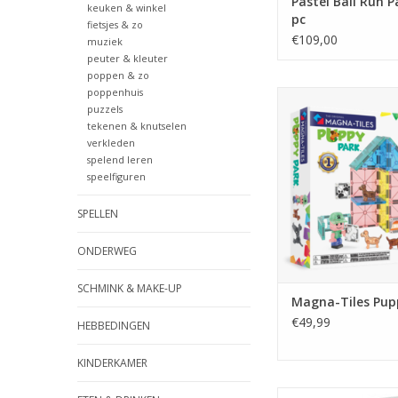
Pastel Ball Run P
keuken & winkel
pc
fietsjes & zo
€109,00
muziek
peuter & kleuter
poppen & zo
poppenhuis
Magna-Tiles Pupp
puzzels
TOEVOEGEN AAN WI
tekenen & knutselen
verkleden
spelend leren
speelfiguren
SPELLEN
ONDERWEG
SCHMINK & MAKE-UP
Magna-Tiles Pup
€49,99
HEBBEDINGEN
KINDERKAMER
Magna-Tiles Ca