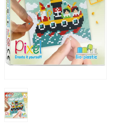
eten & drinken
knuffels
boeken
SALE
Blogs
Merken