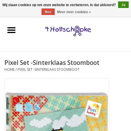
0 Artikelen - €0,00
Wij slaan cookies op om onze website te verbeteren. Is dat akkoord?
Ja
Nee
Meer over cookies »
Home
speelgoed
Pixel Set -Sinterklaas Stoomboot
spellen
HOME
/
PIXEL SET -SINTERKLAAS STOOMBOOT
onderweg
schmink & make-up
hebbedingen
kinderkamer