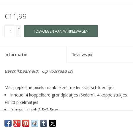
€11,99
+
TOEVOEGEN AAN WINKELWAGEN
-
Informatie
Reviews
(0)
Beschikbaarheid:
Op voorraad
(2)
Met piepkleine pixels maak je zelf de leukste schilderijtjes.
inhoud: 4 koppelbare grondplaatjes (6x6cm), 4 koppelstukjes
en 20 pixelmatjes
formaat pixel: 2,5x2,5mm
100% bio-plastic
geschikt voor kinderen vanaf 6 jaar