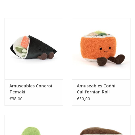
eten & drinken
knuffels
boeken
SALE
Blogs
Amuseables Coneroi
Amuseables Codhi
Temaki
Californian Roll
Merken
€38,00
€30,00