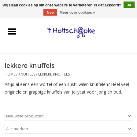
0 Artikelen - €0,00
Wij slaan cookies op om onze website te verbeteren. Is dat akkoord?
Ja
Nee
Meer over cookies »
Home
speelgoed
lekkere knuffels
spellen
HOME
/
KNUFFELS
/
LEKKERE KNUFFELS
onderweg
Altijd al eens een wortel of een sushi wilen knuffelen? Héél veel
originele en grappige knuffels van Jellycat voor jong en oud.
schmink & make-up
hebbedingen
kinderkamer