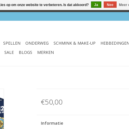
kies op om onze website te verbeteren. Is dat akkoord?
Ja
Nee
Meer 
el & webshop ✔ Gratis verzenden vanaf €75 ✔ Levertijd 1-3 we
SPELLEN
ONDERWEG
SCHMINK & MAKE-UP
HEBBEDINGE
SALE
BLOGS
MERKEN
€50,00
Informatie