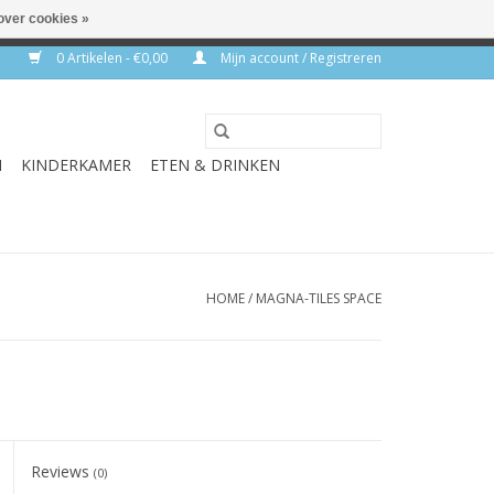
over cookies »
rkdagen
0 Artikelen - €0,00
Mijn account / Registreren
N
KINDERKAMER
ETEN & DRINKEN
HOME
/
MAGNA-TILES SPACE
Reviews
(0)