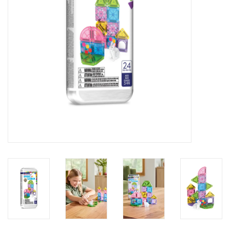
eten & drinken
knuffels
boeken
SALE
Blogs
Merken