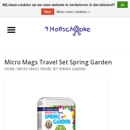
0 Artikelen - €0,00
Wij slaan cookies op om onze website te verbeteren. Is dat akkoord?
Ja
Nee
Meer over cookies »
Home
speelgoed
Micro Mags Travel Set Spring Garden
spellen
HOME
/
MICRO MAGS TRAVEL SET SPRING GARDEN
onderweg
schmink & make-up
hebbedingen
kinderkamer