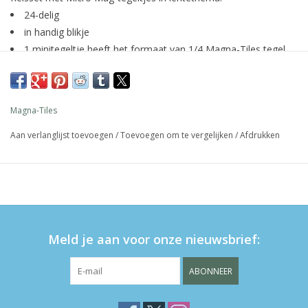
24-delig
in handig blikje
1 minitegeltje heeft het formaat van 1/4 Magna-Tiles tegel
vrij van latex, ftalaten en BPA
LET OP: niet geschikt voor kinderen onder 3 jaar.
Verstikkingsgevaar!
Magna-Tiles
Aan verlanglijst toevoegen
/
Toevoegen om te vergelijken
/
Afdrukken
Meld je aan voor onze nieuwsbrief:
ABONNEER