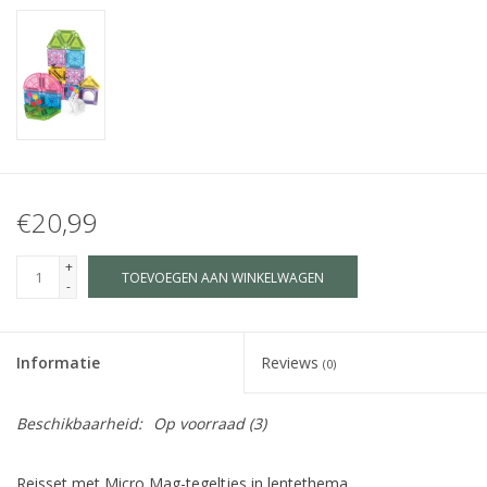
€20,99
+
TOEVOEGEN AAN WINKELWAGEN
-
Informatie
Reviews
(0)
Beschikbaarheid:
Op voorraad
(3)
Reisset met Micro Mag-tegeltjes in lentethema.