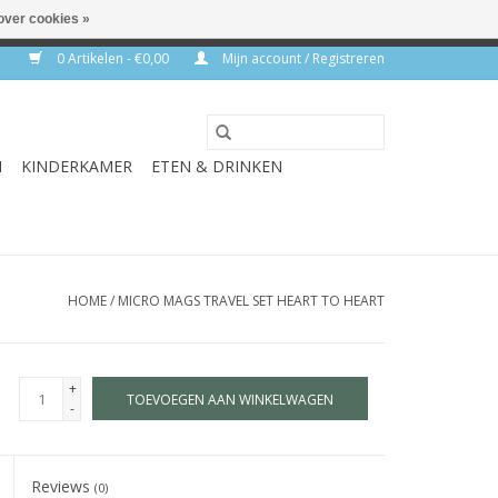
over cookies »
rkdagen
0 Artikelen - €0,00
Mijn account / Registreren
N
KINDERKAMER
ETEN & DRINKEN
HOME
/
MICRO MAGS TRAVEL SET HEART TO HEART
+
TOEVOEGEN AAN WINKELWAGEN
-
Reviews
(0)