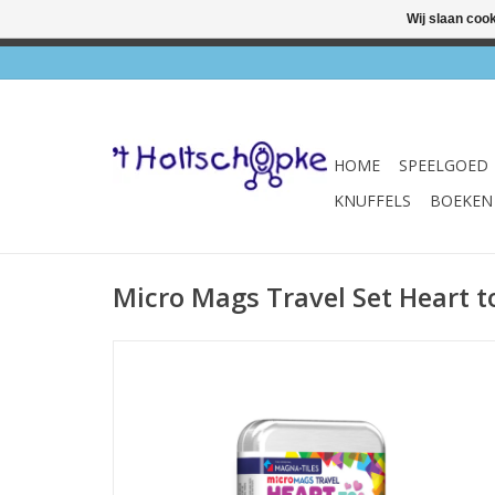
Wij slaan coo
✔ Wink
HOME
SPEELGOED
KNUFFELS
BOEKEN
Micro Mags Travel Set Heart t