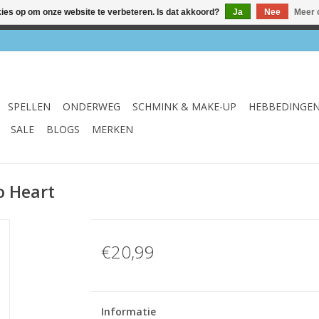
kies op om onze website te verbeteren. Is dat akkoord?
Ja
Nee
Meer 
el & webshop ✔ Gratis verzenden vanaf €75 ✔ Levertijd 1-3 we
SPELLEN
ONDERWEG
SCHMINK & MAKE-UP
HEBBEDINGE
SALE
BLOGS
MERKEN
o Heart
€20,99
Informatie