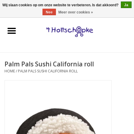
0 Artikelen - €0,00
Wij slaan cookies op om onze website te verbeteren. Is dat akkoord?
Ja
Nee
Meer over cookies »
Home
speelgoed
Palm Pals Sushi California roll
spellen
HOME
/
PALM PALS SUSHI CALIFORNIA ROLL
onderweg
schmink & make-up
hebbedingen
kinderkamer