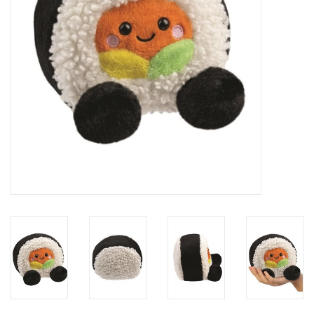
eten & drinken
knuffels
boeken
SALE
Blogs
Merken