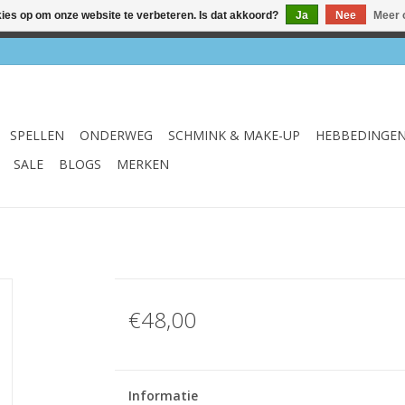
kies op om onze website te verbeteren. Is dat akkoord?
Ja
Nee
Meer 
el & webshop ✔ Gratis verzenden vanaf €75 ✔ Levertijd 1-3 we
SPELLEN
ONDERWEG
SCHMINK & MAKE-UP
HEBBEDINGE
SALE
BLOGS
MERKEN
€48,00
Informatie