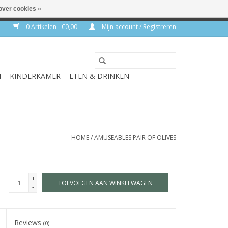
over cookies »
rkdagen
0 Artikelen - €0,00
Mijn account / Registreren
N
KINDERKAMER
ETEN & DRINKEN
HOME
/
AMUSEABLES PAIR OF OLIVES
+
TOEVOEGEN AAN WINKELWAGEN
-
Reviews
(0)