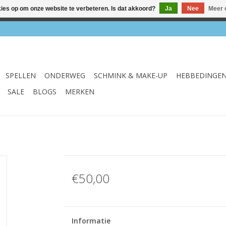
kies op om onze website te verbeteren. Is dat akkoord?
Ja
Nee
Meer 
el & webshop ✔ Gratis verzenden vanaf €75 ✔ Levertijd 1-3 we
SPELLEN
ONDERWEG
SCHMINK & MAKE-UP
HEBBEDINGE
SALE
BLOGS
MERKEN
€50,00
Informatie