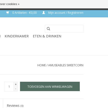
over cookies »
rkdagen
0 Artikelen - €0,00
Mijn account / Registreren
N
KINDERKAMER
ETEN & DRINKEN
HOME
/
AMUSEABLES SWEETCORN
+
TOEVOEGEN AAN WINKELWAGEN
-
Reviews
(0)