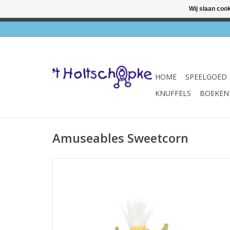
Wij slaan coo
✔ Wink
HOME
SPEELGOED
KNUFFELS
BOEKEN
Amuseables Sweetcorn