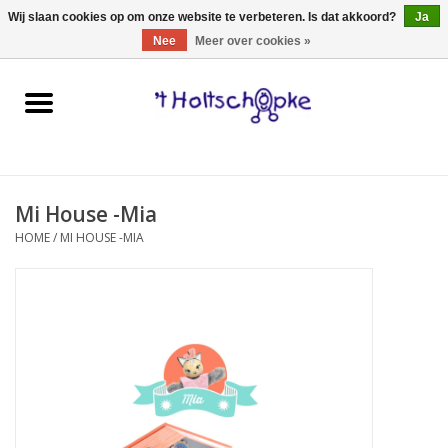
0 Artikelen - €0,00
Wij slaan cookies op om onze website te verbeteren. Is dat akkoord?
Ja
Nee
Meer over cookies »
Home
speelgoed
Mi House -Mia
spellen
HOME
/
MI HOUSE -MIA
onderweg
schmink & make-up
hebbedingen
kinderkamer