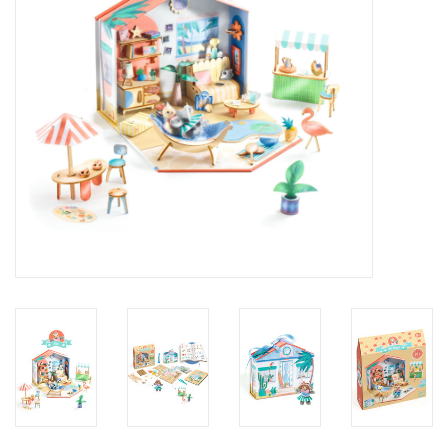
eten & drinken
knuffels
boeken
SALE
Blogs
Merken