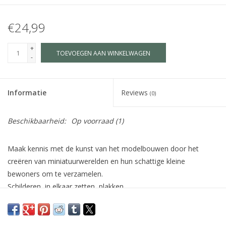
€24,99
+
TOEVOEGEN AAN WINKELWAGEN
-
Informatie
Reviews
(0)
Beschikbaarheid:
Op voorraad
(1)
Maak kennis met de kunst van het modelbouwen door het
creëren van miniatuurwerelden en hun schattige kleine
bewoners om te verzamelen.
Schilderen, in elkaar zetten, plakken...
Elke stap wordt stukje bij beetje uitgelegd met een
gedetailleerde handleiding en een videotutorial, zodat kinderen
spelenderwijs verschillende creatieve technieken kunnen