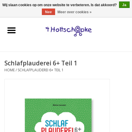
0 Artikelen - €0,00
Wij slaan cookies op om onze website te verbeteren. Is dat akkoord?
Ja
Nee
Meer over cookies »
Home
speelgoed
Schlafplauderei 6+ Teil 1
spellen
HOME
/
SCHLAFPLAUDEREI 6+ TEIL 1
onderweg
schmink & make-up
hebbedingen
kinderkamer