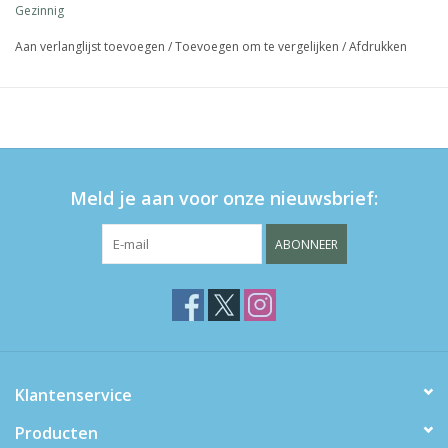
Gezinnig
Die spielerischen Fragen und Aktivitäten helfen Kindern dabei,
auszudrücken, wie sie sich fühlen und was sie denken.
Aan verlanglijst toevoegen
/
Toevoegen om te vergelijken
/
Afdrukken
Das Buch enthält auf jeder Seite wiederkehrende Fragen sowie
eine Überraschungsaufgabe.
Es ist ein hilfreiches Buch, das dein Kind dabei unterstützt,
seinen Tag zu verarbeiten.
Außerdem verbringt dein Kind gemeinsame Zeit mit dir, in der es
Meld je aan voor onze nieuwsbrief:
deine ungeteilte Aufmerksamkeit genießen kann.
Autorin: Michal Janssen
ABONNEER
für Kinder ab 6 Jahre
Klantenservice
Producten