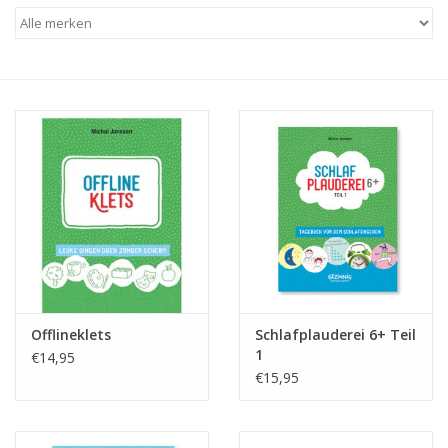
eten & drinken
knuffels
boeken
SALE
Blogs
Merken
Offlineklets
Schlafplauderei 6+ Teil
1
€14,95
€15,95