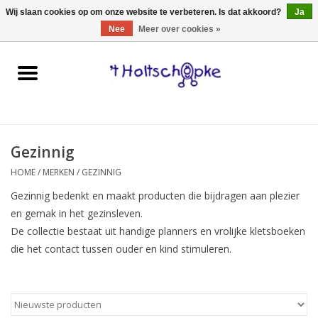
0 Artikelen - €0,00
Wij slaan cookies op om onze website te verbeteren. Is dat akkoord?
Ja
Nee
Meer over cookies »
Home
speelgoed
Gezinnig
spellen
HOME
/
MERKEN
/
GEZINNIG
onderweg
Gezinnig bedenkt en maakt producten die bijdragen aan plezier
en gemak in het gezinsleven.
schmink & make-up
De collectie bestaat uit handige planners en vrolijke kletsboeken
die het contact tussen ouder
e
n kind stimuleren.
hebbedingen
kinderkamer