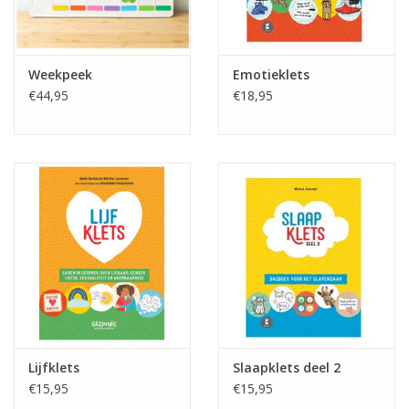
Weekpeek
Emotieklets
€44,95
€18,95
Lijfklets
Slaapklets deel 2
€15,95
€15,95