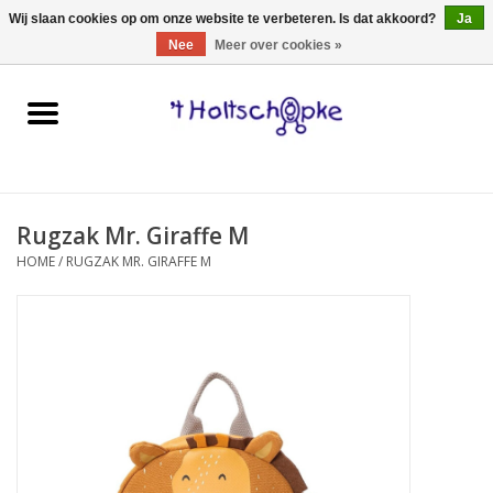
0 Artikelen - €0,00
Wij slaan cookies op om onze website te verbeteren. Is dat akkoord?
Ja
Nee
Meer over cookies »
Home
speelgoed
Rugzak Mr. Giraffe M
spellen
HOME
/
RUGZAK MR. GIRAFFE M
onderweg
schmink & make-up
hebbedingen
kinderkamer