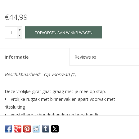
€44,99
+
TOEVOEGEN AAN WINKELWAGEN
-
Informatie
Reviews
(0)
Beschikbaarheid:
Op voorraad
(1)
Deze vrolijke giraf gaat graag met je mee op stap.
vrolijke rugzak met binnenvak en apart voorvak met
ritssluiting
verstelbare schouderbanden en borstbandje
met naamlabel
materiaal: 100% katoen
waterafstotende coating