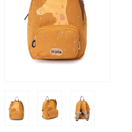
eten & drinken
knuffels
boeken
SALE
Blogs
Merken