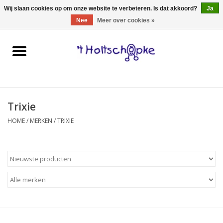
0 Artikelen - €0,00
Wij slaan cookies op om onze website te verbeteren. Is dat akkoord?
Ja
Nee
Meer over cookies »
Home
speelgoed
Trixie
spellen
HOME
/
MERKEN
/
TRIXIE
onderweg
schmink & make-up
hebbedingen
kinderkamer