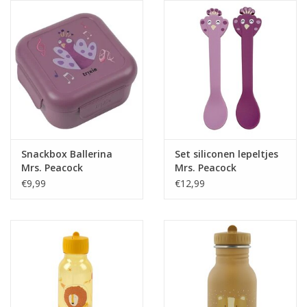
eten & drinken
knuffels
boeken
SALE
Snackbox Ballerina
Set siliconen lepeltjes
Mrs. Peacock
Mrs. Peacock
Blogs
€9,99
€12,99
Merken