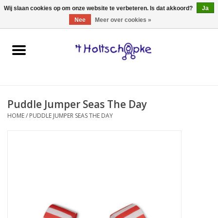
0 Artikelen - €0,00
Wij slaan cookies op om onze website te verbeteren. Is dat akkoord?
Ja
Nee
Meer over cookies »
Home
speelgoed
Puddle Jumper Seas The Day
spellen
HOME
/
PUDDLE JUMPER SEAS THE DAY
onderweg
schmink & make-up
hebbedingen
kinderkamer