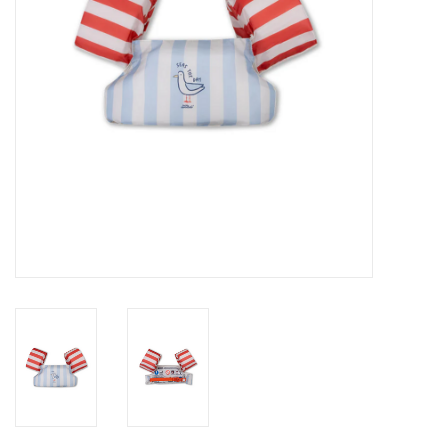
eten & drinken
knuffels
boeken
SALE
Blogs
Merken