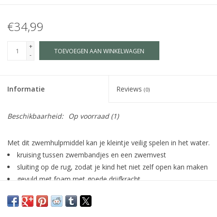
€34,99
+
TOEVOEGEN AAN WINKELWAGEN
-
Informatie
Reviews
(0)
Beschikbaarheid:
Op voorraad
(1)
Met dit zwemhulpmiddel kan je kleintje veilig spelen in het water.
kruising tussen zwembandjes en een zwemvest
sluiting op de rug, zodat je kind het niet zelf open kan maken
gevuld met foam met goede drijfkracht
geschikt voor kinderen van 15-30kg (2-6 jaar)
getest op Europese veiligheidsnormen en is EN-13138-1:2014
& EN-71 goedgekeurd