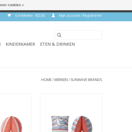
over cookies »
rkdagen
0 Artikelen - €0,00
Mijn account / Registreren
N
KINDERKAMER
ETEN & DRINKEN
HOME
/
MERKEN
/
SUNWAVE BRANDS
 Mermazing M
Zwembandjes Seas The Day S
N WINKELWAGEN
TOEVOEGEN AAN WINKELWAGEN