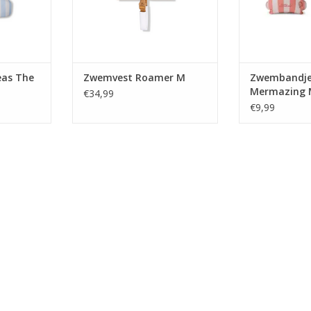
eas The
Zwemvest Roamer M
Zwembandj
Mermazing
€34,99
€9,99