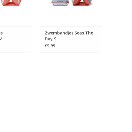
es
Zwembandjes Seas The
 M
Day S
€9,99