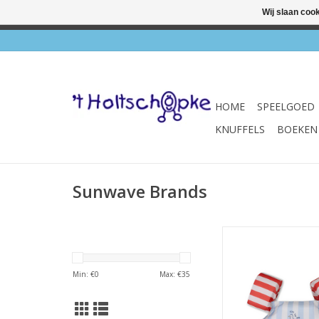
Wij slaan coo
✔ Wink
HOME
SPEELGOED
KNUFFELS
BOEKEN
Sunwave Brands
Puddle Jumper Sea
TOEVOEGEN AAN WI
Min: €
0
Max: €
35