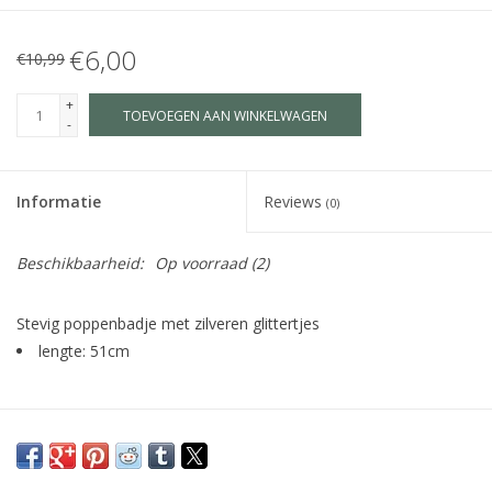
€6,00
€10,99
+
TOEVOEGEN AAN WINKELWAGEN
-
Informatie
Reviews
(0)
Beschikbaarheid:
Op voorraad
(2)
Stevig poppenbadje met zilveren glittertjes
lengte: 51cm