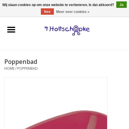
0 Artikelen - €0,00
Wij slaan cookies op om onze website te verbeteren. Is dat akkoord?
Ja
Nee
Meer over cookies »
Home
speelgoed
Poppenbad
spellen
HOME
/
POPPENBAD
onderweg
schmink & make-up
hebbedingen
kinderkamer