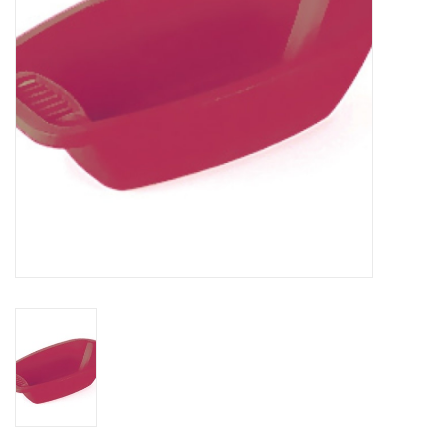
eten & drinken
knuffels
boeken
SALE
Blogs
Merken