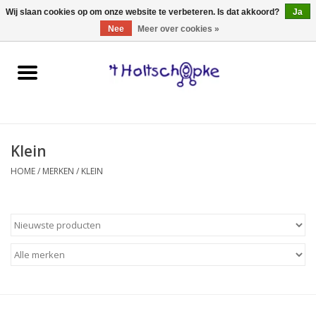
0 Artikelen - €0,00
Wij slaan cookies op om onze website te verbeteren. Is dat akkoord?
Ja
Nee
Meer over cookies »
Home
speelgoed
Klein
spellen
HOME
/
MERKEN
/
KLEIN
onderweg
schmink & make-up
hebbedingen
kinderkamer