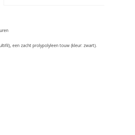
uren
tifil), een zacht prolypolyleen touw (kleur: zwart).