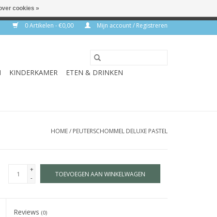
over cookies »
rkdagen
0 Artikelen - €0,00
Mijn account / Registreren
N
KINDERKAMER
ETEN & DRINKEN
HOME
/
PEUTERSCHOMMEL DELUXE PASTEL
+
TOEVOEGEN AAN WINKELWAGEN
-
Reviews
(0)