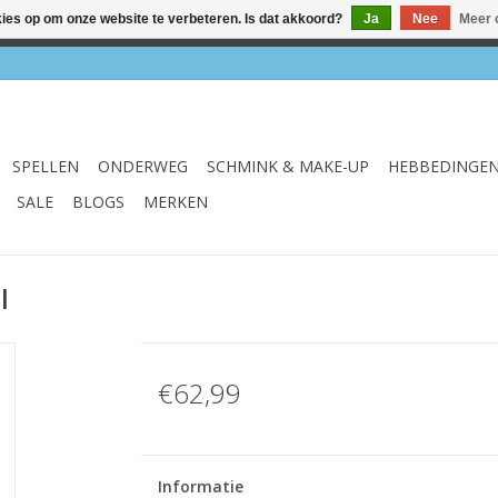
kies op om onze website te verbeteren. Is dat akkoord?
Ja
Nee
Meer 
el & webshop ✔ Gratis verzenden vanaf €75 ✔ Levertijd 1-3 we
SPELLEN
ONDERWEG
SCHMINK & MAKE-UP
HEBBEDINGE
SALE
BLOGS
MERKEN
l
€62,99
Informatie