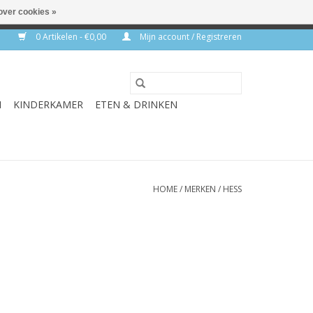
over cookies »
rkdagen
0 Artikelen - €0,00
Mijn account / Registreren
N
KINDERKAMER
ETEN & DRINKEN
HOME
/
MERKEN
/
HESS