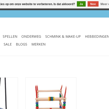
kies op om onze website te verbeteren. Is dat akkoord?
Ja
Nee
Meer 
el & webshop ✔ Gratis verzenden vanaf €75 ✔ Levertijd 1-3 we
SPELLEN
ONDERWEG
SCHMINK & MAKE-UP
HEBBEDINGE
SALE
BLOGS
MERKEN
uxe Pastel
Peuterschommel
NKELWAGEN
TOEVOEGEN AAN WINKELWAGEN