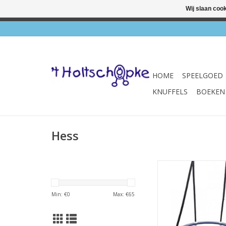
Wij slaan coo
✔ Wink
HOME
SPEELGOED
KNUFFELS
BOEKEN
Hess
Peuterschommel Del
TOEVOEGEN AAN WI
Min: €
0
Max: €
65