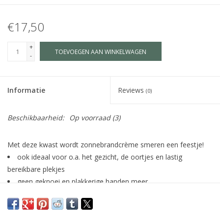
€17,50
+
TOEVOEGEN AAN WINKELWAGEN
-
Informatie
Reviews
(0)
Beschikbaarheid:
Op voorraad
(3)
Met deze kwast wordt zonnebrandcrème smeren een feestje!
ook ideaal voor o.a. het gezicht, de oortjes en lastig
bereikbare plekjes
geen geknoei en plakkerige handen meer
hervulbaar, dus te vullen met je favoriete zonnebrandcrème
(niet meegeleverd)
kan door het handige formaat altijd mee in je tas (incl.