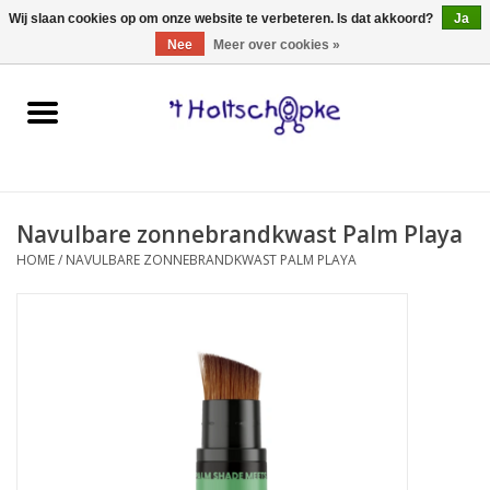
0 Artikelen - €0,00
Wij slaan cookies op om onze website te verbeteren. Is dat akkoord?
Ja
Nee
Meer over cookies »
Home
speelgoed
Navulbare zonnebrandkwast Palm Playa
spellen
HOME
/
NAVULBARE ZONNEBRANDKWAST PALM PLAYA
onderweg
schmink & make-up
hebbedingen
kinderkamer