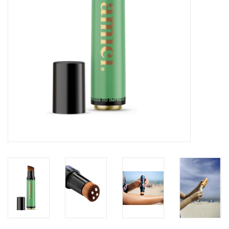
eten & drinken
knuffels
boeken
SALE
Blogs
Merken