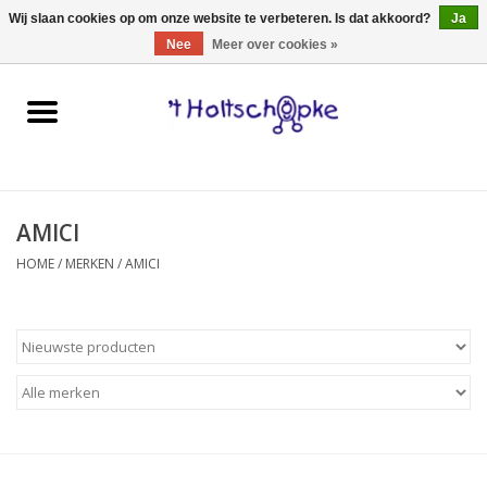
0 Artikelen - €0,00
Wij slaan cookies op om onze website te verbeteren. Is dat akkoord?
Ja
Nee
Meer over cookies »
Home
speelgoed
AMICI
spellen
HOME
/
MERKEN
/
AMICI
onderweg
schmink & make-up
hebbedingen
kinderkamer