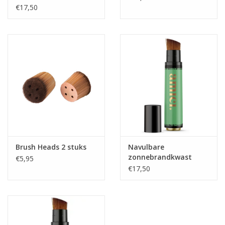
Licious
€17,50
Brush Heads 2 stuks
Navulbare
zonnebrandkwast
€5,95
Palm Playa
€17,50