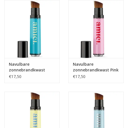
eten & drinken
knuffels
boeken
SALE
Navulbare
Navulbare
zonnebrandkwast
zonnebrandkwast Pink
Tropical Teal
Punch
Blogs
€17,50
€17,50
Merken