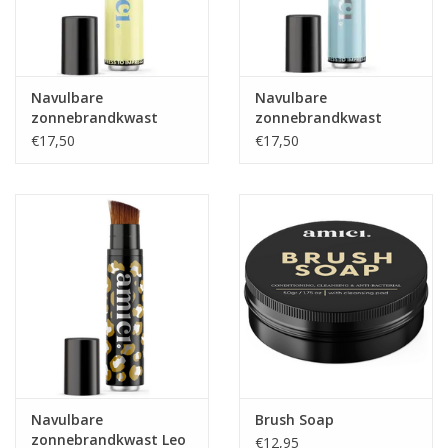
Navulbare
Navulbare
zonnebrandkwast
zonnebrandkwast
Sunny Spritz
Beachy Blue
€17,50
€17,50
Navulbare
Brush Soap
zonnebrandkwast Leo
€12,95