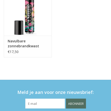
Navulbare
zonnebrandkwast
Pretty Panther
€17,50
Meld je aan voor onze nieuwsbrief:
ABONNEER