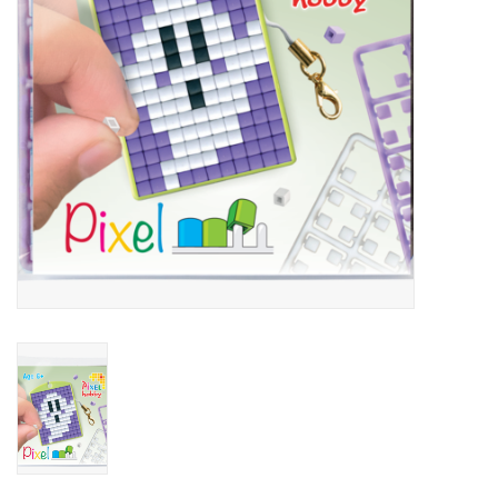
eten & drinken
knuffels
boeken
SALE
Blogs
Merken