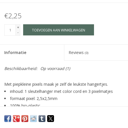
€2,25
+
TOEVOEGEN AAN WINKELWAGEN
-
Informatie
Reviews
(0)
Beschikbaarheid:
Op voorraad
(1)
Met piepkleine pixels maak je zelf de leukste hangertjes.
inhoud: 1 sleutelhanger met color cord en 3 pixelmatjes
formaat pixel: 2,5x2,5mm
100% bio-plastic
geschikt voor kinderen vanaf 6 jaar