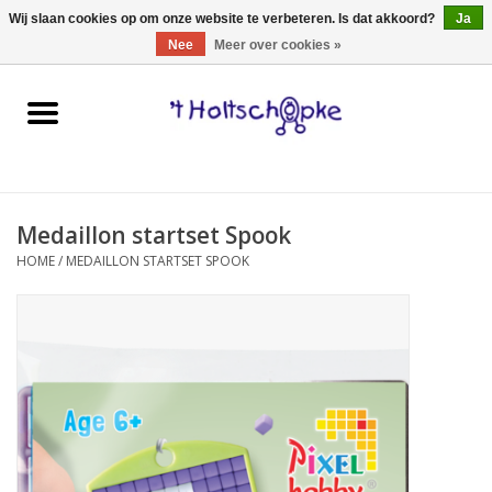
0 Artikelen - €0,00
Wij slaan cookies op om onze website te verbeteren. Is dat akkoord?
Ja
Nee
Meer over cookies »
Home
speelgoed
Medaillon startset Spook
spellen
HOME
/
MEDAILLON STARTSET SPOOK
onderweg
schmink & make-up
hebbedingen
kinderkamer