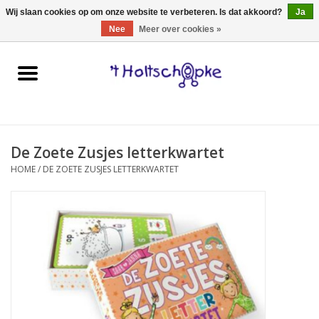
0 Artikelen - €0,00
Wij slaan cookies op om onze website te verbeteren. Is dat akkoord?
Ja
Nee
Meer over cookies »
Home
speelgoed
De Zoete Zusjes letterkwartet
spellen
HOME
/
DE ZOETE ZUSJES LETTERKWARTET
onderweg
schmink & make-up
hebbedingen
kinderkamer