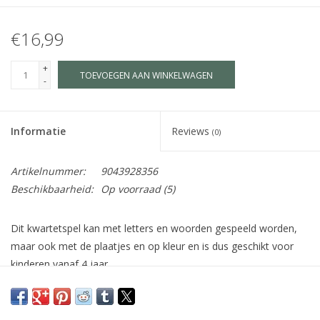
€16,99
+
TOEVOEGEN AAN WINKELWAGEN
-
Informatie
Reviews
(0)
Artikelnummer:
9043928356
Beschikbaarheid:
Op voorraad
(5)
Dit kwartetspel kan met letters en woorden gespeeld worden,
maar ook met de plaatjes en op kleur en is dus geschikt voor
kinderen vanaf 4 jaar.
De 32 stevige kaartjes (8 kwartetten) met afbeeldingen van de
Zoete Zusjes zitten in een mooie bewaardoos en zijn bedacht
door Hanneke de Zoete.