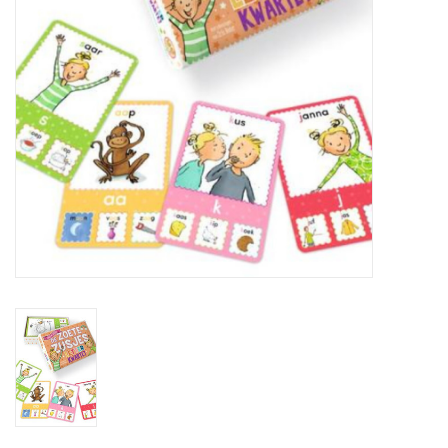
eten & drinken
knuffels
boeken
SALE
Blogs
Merken