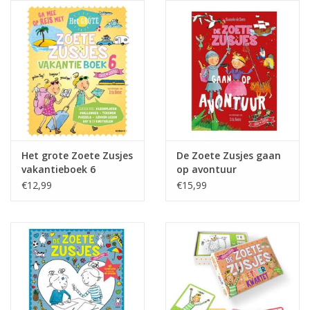
eten & drinken
knuffels
boeken
SALE
Het grote Zoete Zusjes
De Zoete Zusjes gaan
vakantieboek 6
op avontuur
Blogs
€12,99
€15,99
Merken