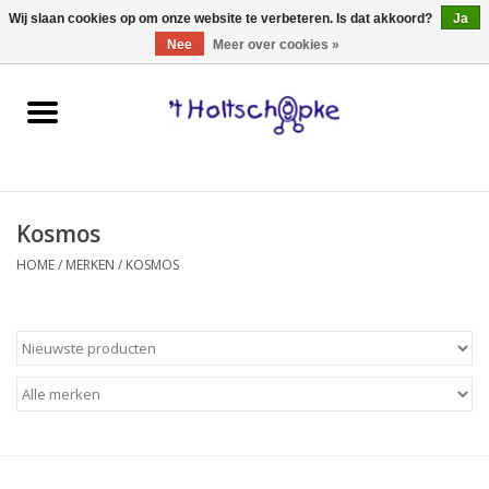
0 Artikelen - €0,00
Wij slaan cookies op om onze website te verbeteren. Is dat akkoord?
Ja
Nee
Meer over cookies »
Home
speelgoed
Kosmos
spellen
HOME
/
MERKEN
/
KOSMOS
onderweg
schmink & make-up
hebbedingen
kinderkamer