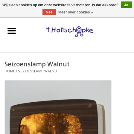
0 Artikelen - €0,00
Wij slaan cookies op om onze website te verbeteren. Is dat akkoord?
Ja
Nee
Meer over cookies »
Home
speelgoed
Seizoenslamp Walnut
spellen
HOME
/
SEIZOENSLAMP WALNUT
onderweg
schmink & make-up
hebbedingen
kinderkamer