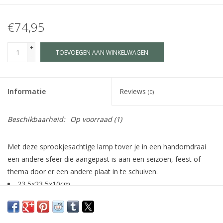
€74,95
+
TOEVOEGEN AAN WINKELWAGEN
-
Informatie
Reviews
(0)
Beschikbaarheid:
Op voorraad
(1)
Met deze sprookjesachtige lamp tover je in een handomdraai
een andere sfeer die aangepast is aan een seizoen, feest of
thema door er een andere plaat in te schuiven.
23,5x23,5x10cm
materiaal: berkentriplex, acrylaat en textiel
met front van geolied walnotenhout
zowel stand als hangend te gebruiken