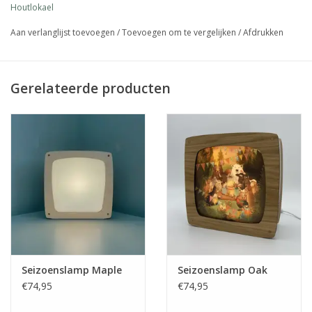
Houtlokael
incl. LED-lamp en snoer (170cm) met schakelaar
excl. seizoensplaten (los verkrijgbaar)
Aan verlanglijst toevoegen
/
Toevoegen om te vergelijken
/
Afdrukken
handgemaakt in Nederland
Gerelateerde producten
Seizoenslamp Maple
Seizoenslamp Oak
€74,95
€74,95