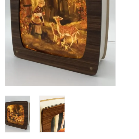
eten & drinken
knuffels
boeken
SALE
Blogs
Merken