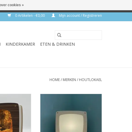
over cookies »
rkdagen
0 Artikelen - €0,00
Mijn account / Registreren
N
KINDERKAMER
ETEN & DRINKEN
HOME
/
MERKEN
/
HOUTLOKAEL
amp Walnut
Seizoenslamp Maple
N WINKELWAGEN
TOEVOEGEN AAN WINKELWAGEN