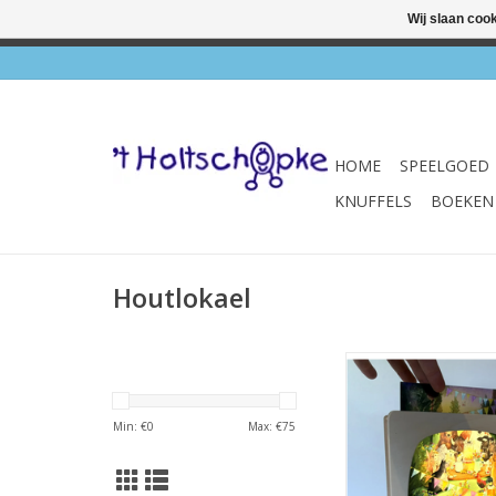
Wij slaan coo
✔ Wink
HOME
SPEELGOED
KNUFFELS
BOEKEN
Houtlokael
Seizoenslamp 
TOEVOEGEN AAN WI
Min: €
0
Max: €
75