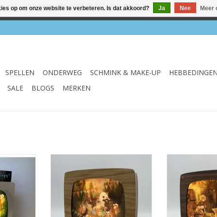
kies op om onze website te verbeteren. Is dat akkoord?
Ja
Nee
Meer 
el & webshop ✔ Gratis verzenden vanaf €75 ✔ Levertijd 1-3 we
SPELLEN
ONDERWEG
SCHMINK & MAKE-UP
HEBBEDINGE
SALE
BLOGS
MERKEN
Basic
Seizoenslamp Oak
Seizoensl
NKELWAGEN
TOEVOEGEN AAN WINKELWAGEN
TOEVOEGEN AA