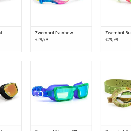
l
Zwembril Rainbow
Zwembril Bu
€29,99
€29,99
he Tiger
Zwembril Electric 80's
Zwembril Pre
NKELWAGEN
TOEVOEGEN AAN WINKELWAGEN
TOEVOEGEN AA