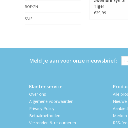
Zwembril Eye of 
Tiger
BOEKEN
€29,99
SALE
Meld je aan voor onze nieuwsbrief:
Klantenservice
Produ
Over ons
Alle pro
Algemene voorwaarden
Nieuwe 
Privacy Policy
Aanbied
Betaalmethoden
Merken
Verzenden & retourneren
RSS-fee