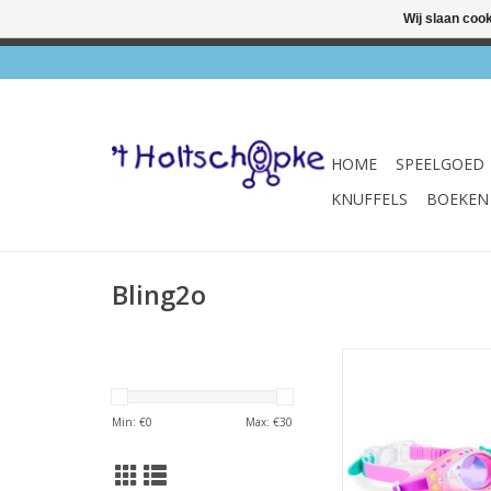
Wij slaan coo
✔ Wink
HOME
SPEELGOED
KNUFFELS
BOEKEN
Bling2o
Zwembril Trop
TOEVOEGEN AAN WI
Min: €
0
Max: €
30