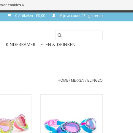
over cookies »
rkdagen
0 Artikelen - €0,00
Mijn account / Registreren
N
KINDERKAMER
ETEN & DRINKEN
HOME
/
MERKEN
/
BLING2O
 Buttercup
Zwembril Cleo
N WINKELWAGEN
TOEVOEGEN AAN WINKELWAGEN