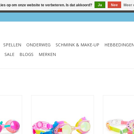
kies op om onze website te verbeteren. Is dat akkoord?
Ja
Nee
Meer 
el & webshop ✔ Gratis verzenden vanaf €75 ✔ Levertijd 1-3 we
SPELLEN
ONDERWEG
SCHMINK & MAKE-UP
HEBBEDINGE
SALE
BLOGS
MERKEN
ical
Zwembril Rainbow
Zwembril
NKELWAGEN
TOEVOEGEN AAN WINKELWAGEN
TOEVOEGEN AA