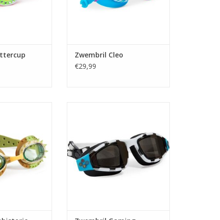
ttercup
Zwembril Cleo
€29,99
historic Times
Zwembril Gaming Controller
N WINKELWAGEN
TOEVOEGEN AAN WINKELWAGEN