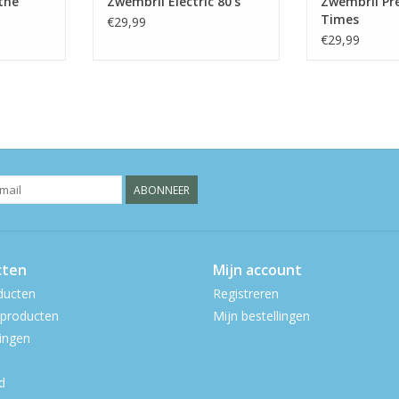
the
Zwembril Electric 80's
Zwembril Pre
Times
€29,99
€29,99
ABONNEER
cten
Mijn account
ducten
Registreren
producten
Mijn bestellingen
ingen
d