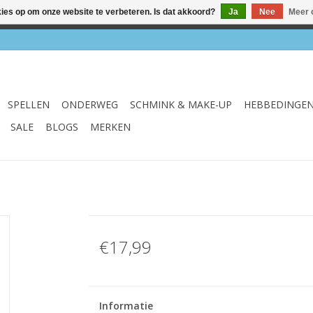
kies op om onze website te verbeteren. Is dat akkoord?
Ja
Nee
Meer 
el & webshop ✔ Gratis verzenden vanaf €75 ✔ Levertijd 1-3 we
SPELLEN
ONDERWEG
SCHMINK & MAKE-UP
HEBBEDINGE
SALE
BLOGS
MERKEN
€17,99
Informatie