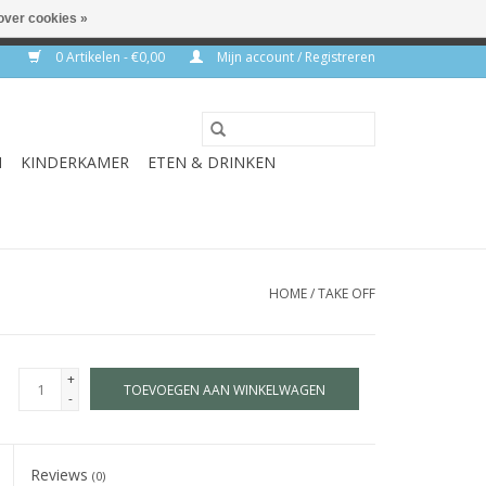
over cookies »
rkdagen
0 Artikelen - €0,00
Mijn account / Registreren
N
KINDERKAMER
ETEN & DRINKEN
HOME
/
TAKE OFF
+
TOEVOEGEN AAN WINKELWAGEN
-
Reviews
(0)