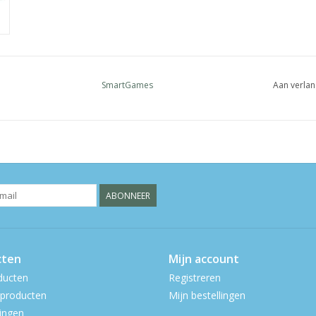
SmartGames
Aan verlan
ABONNEER
cten
Mijn account
ducten
Registreren
producten
Mijn bestellingen
ingen