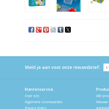
Meld je aan voor onze nieuwsbrief:
Klantenservice
Produ
Over ons
Alle pro
Algemene voorwaarden
Nieuwe 
Privacy Policy
Aanbied