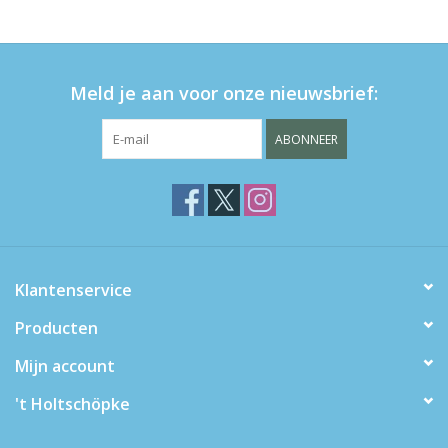
eten & drinken
Meld je aan voor onze nieuwsbrief:
knuffels
ABONNEER
boeken
SALE
Blogs
Klantenservice
Merken
Producten
Mijn account
't Holtschöpke