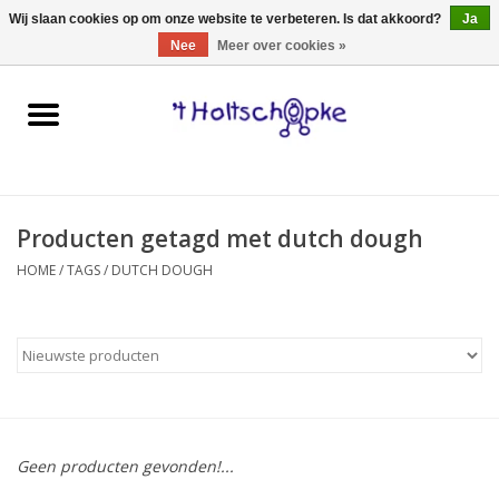
0 Artikelen - €0,00
Wij slaan cookies op om onze website te verbeteren. Is dat akkoord?
Ja
Nee
Meer over cookies »
Home
speelgoed
Producten getagd met dutch dough
spellen
HOME
/
TAGS
/
DUTCH DOUGH
onderweg
schmink & make-up
hebbedingen
Geen producten gevonden!...
kinderkamer