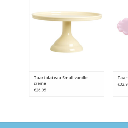
TOEVOEGEN AAN WINKELWAGEN
TO
Taartplateau Small vanille
Taart
creme
€32,9
€26,95