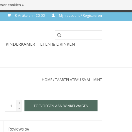
over cookies »
rkdagen
0 Artikelen - €0,00
Mijn account / Registreren
N
KINDERKAMER
ETEN & DRINKEN
HOME
/
TAARTPLATEAU SMALL MINT
+
TOEVOEGEN AAN WINKELWAGEN
-
Reviews
(0)