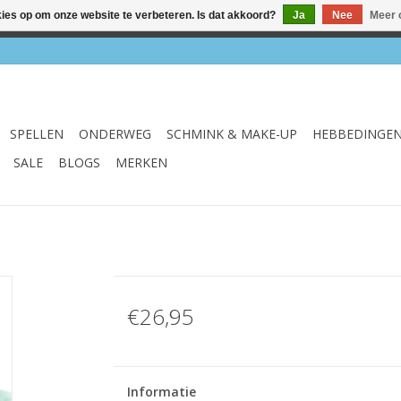
kies op om onze website te verbeteren. Is dat akkoord?
Ja
Nee
Meer 
el & webshop ✔ Gratis verzenden vanaf €75 ✔ Levertijd 1-3 we
SPELLEN
ONDERWEG
SCHMINK & MAKE-UP
HEBBEDINGE
SALE
BLOGS
MERKEN
€26,95
Informatie