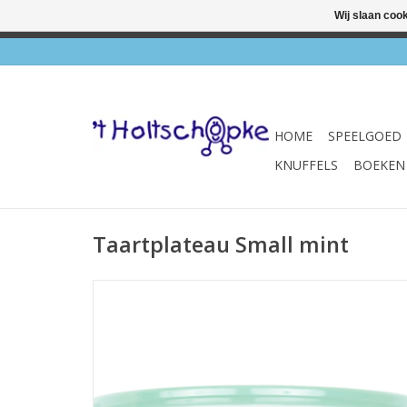
Wij slaan coo
✔ Wink
HOME
SPEELGOED
KNUFFELS
BOEKEN
Taartplateau Small mint